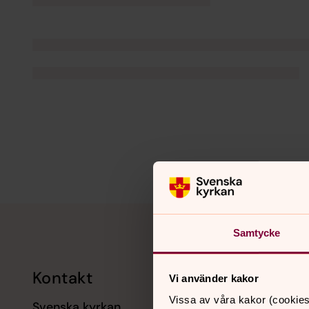
Tillbaka till toppen
Tillbaka till innehållet
Samtycke
Kontakt
Kalend
Vi använder kakor
Vissa av våra kakor (cookies
Svenska kyrkan
11 augusti