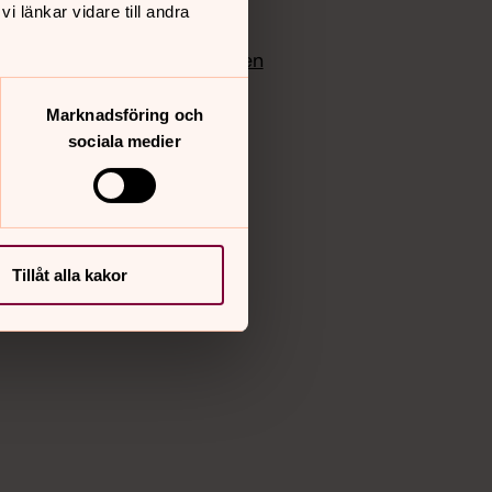
 länkar vidare till andra
edlem
Instagram
Vimeo
yrkan
Bloggportalen
Marknadsföring och
sociala medier
Tillåt alla kakor