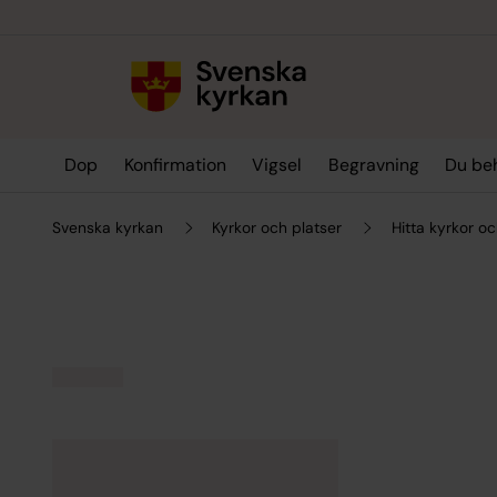
Till innehållet
Till undermeny
Dop
Konfirmation
Vigsel
Begravning
Du be
Svenska kyrkan
Kyrkor och platser
Hitta kyrkor oc