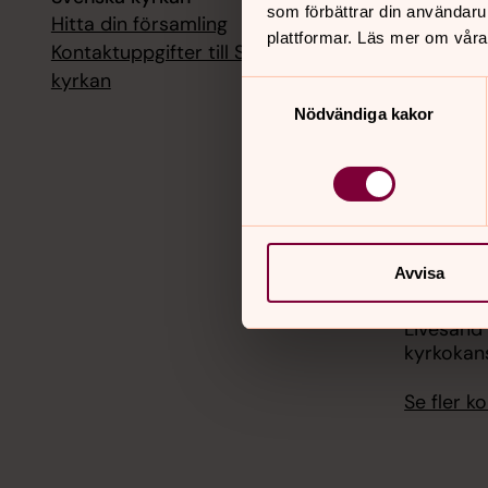
som förbättrar din användaru
Hitta din församling
Livesänd
plattformar. Läs mer om våra
kyrkokans
Kontaktuppgifter till Svenska
kyrkan
Samtyckesval
18 augusti
Nödvändiga kakor
Livesänd
kyrkokans
25 august
Livesänd
kyrkokans
Avvisa
1 septemb
Livesänd
kyrkokans
Se fler 