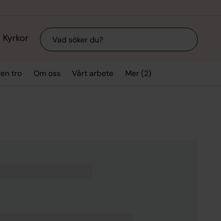
Sök
Kyrkor
Mer (2)
ten tro
Om oss
Vårt arbete