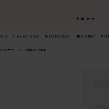
Kalender
hövs
Hjälp och stöd
Årets högtider
Bli medlem
Kris
h platser
Venjans kyrka