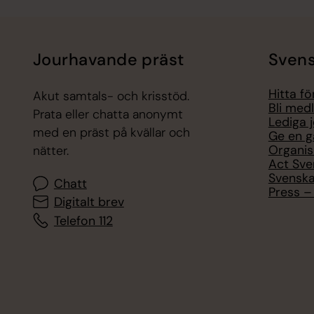
Jourhavande präst
Svens
Hitta f
Akut samtals- och krisstöd.
Bli med
Prata eller chatta anonymt
Lediga 
med en präst på kvällar och
Ge en g
Organis
nätter.
Act Sve
Svenska
Chatt
Press – 
Digitalt brev
Telefon 112