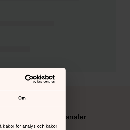
Om
Sociala kanaler
å kakor för analys och kakor
Facebook