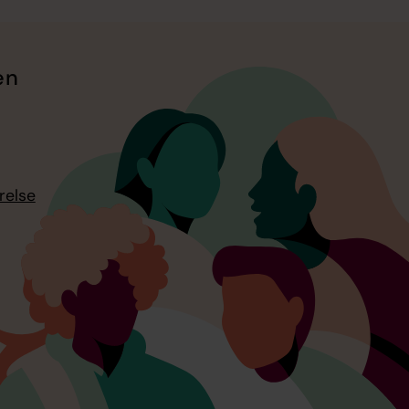
en
relse