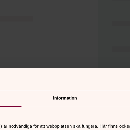
Information
er
Hitta snabbt
) är nödvändiga för att webbplatsen ska fungera. Här finns ocks
Hjälp och stöd
 11.00