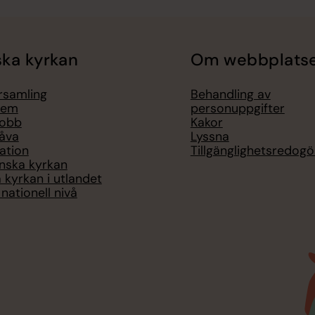
ka kyrkan
Om webbplats
örsamling
Behandling av
lem
personuppgifter
jobb
Kakor
åva
Lyssna
ation
Tillgänglighetsredogö
nska kyrkan
 kyrkan i utlandet
nationell nivå