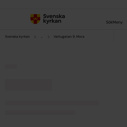
Till innehållet
Till undermeny
Sök
Meny
Svenska kyrkan
...
Vattugatan 9, Mora