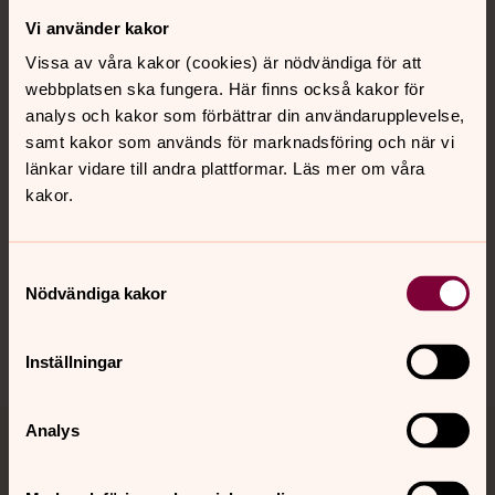
Vi använder kakor
Kontakt
Vissa av våra kakor (cookies) är nödvändiga för att
webbplatsen ska fungera. Här finns också kakor för
Kalender
analys och kakor som förbättrar din användarupplevelse,
samt kakor som används för marknadsföring och när vi
länkar vidare till andra plattformar. Läs mer om våra
kakor.
Hitta snabbt
Samtyckesval
Sociala kanaler
Nödvändiga kakor
Inställningar
Analys
Jourhavande präst