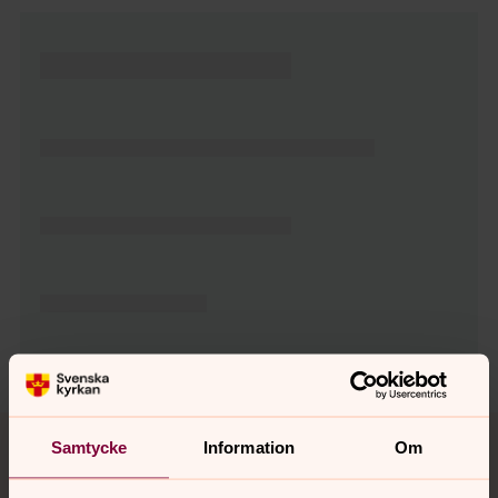
Tillbaka till toppen
Tillbaka till innehållet
Samtycke
Information
Om