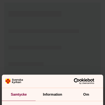
Tillbaka till toppen
Tillbaka till innehållet
Samtycke
Information
Om