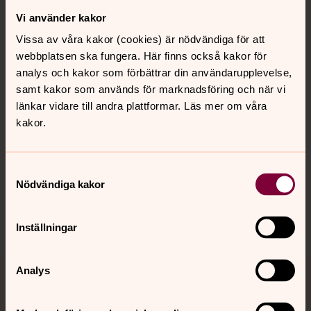
Vi använder kakor
Kontakt
Vissa av våra kakor (cookies) är nödvändiga för att
webbplatsen ska fungera. Här finns också kakor för
Kalender
analys och kakor som förbättrar din användarupplevelse,
samt kakor som används för marknadsföring och när vi
länkar vidare till andra plattformar. Läs mer om våra
kakor.
Hitta snabbt
Samtyckesval
Sociala kanaler
Nödvändiga kakor
Inställningar
Analys
Jourhavande präst