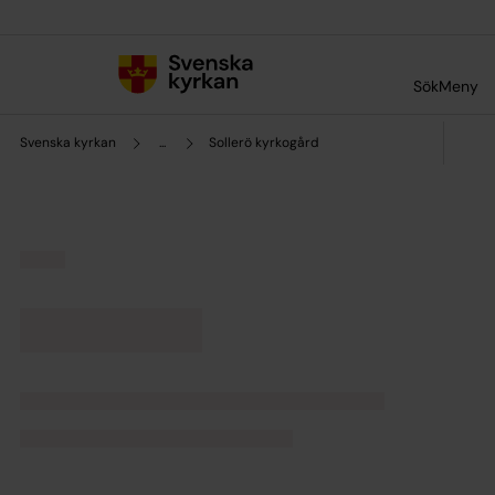
Till innehållet
Till undermeny
Sök
Meny
Svenska kyrkan
...
Sollerö kyrkogård