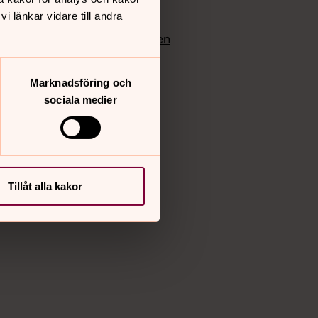
edlem
Instagram
 länkar vidare till andra
Vimeo
yrkan
Bloggportalen
Marknadsföring och
sociala medier
Tillåt alla kakor