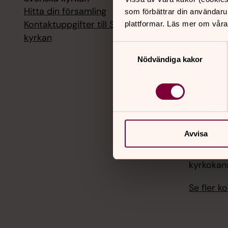
Hitta din församling
Livesänd
som förbättrar din användaru
kyrkokans
Kontaktuppgifter till Svenska
plattformar. Läs mer om våra
kyrkan
18 augusti
Samtyckesval
Livesänd
Nödvändiga kakor
kyrkokans
25 august
Livesänd
kyrkokans
Avvisa
1 septemb
Livesänd
kyrkokans
Se fler 