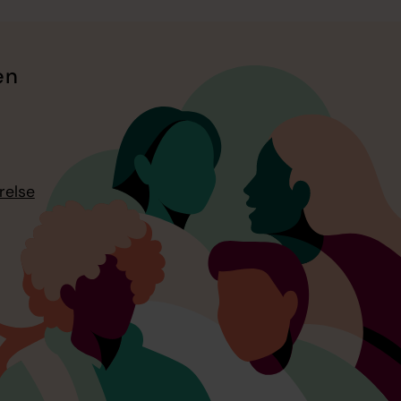
en
relse