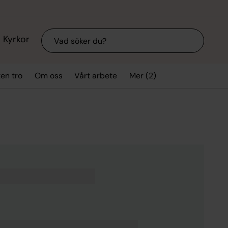
Sök
Kyrkor
Mer (2)
ten tro
Om oss
Vårt arbete