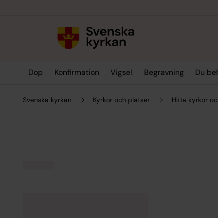
Till innehållet
Till undermeny
Dop
Konfirmation
Vigsel
Begravning
Du be
Svenska kyrkan
Kyrkor och platser
Hitta kyrkor oc