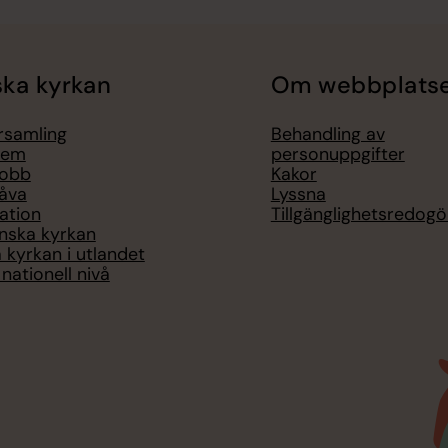
ka kyrkan
Om webbplats
örsamling
Behandling av
lem
personuppgifter
jobb
Kakor
åva
Lyssna
ation
Tillgänglighetsredogö
nska kyrkan
 kyrkan i utlandet
nationell nivå