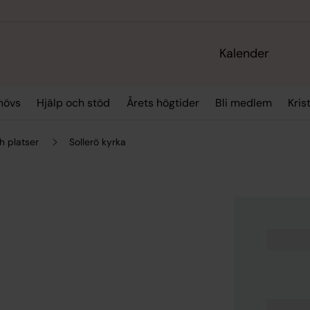
Kalender
hövs
Hjälp och stöd
Årets högtider
Bli medlem
Kris
h platser
Sollerö kyrka