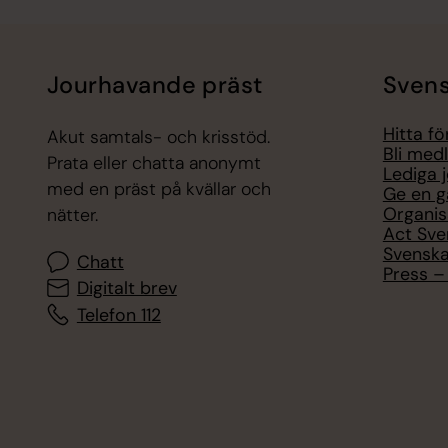
Jourhavande präst
Svens
Hitta f
Akut samtals- och krisstöd.
Bli med
Prata eller chatta anonymt
Lediga 
med en präst på kvällar och
Ge en g
Organis
nätter.
Act Sve
Svenska
Chatt
Press – 
Digitalt brev
Telefon 112