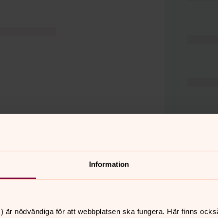
Information
er
Hitta snabbt
) är nödvändiga för att webbplatsen ska fungera. Här finns ocks
Hjälp och stöd
 11.00