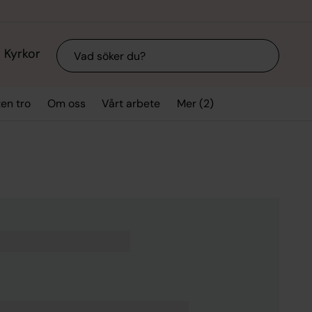
Sök
Kyrkor
Mer (2)
ten tro
Om oss
Vårt arbete