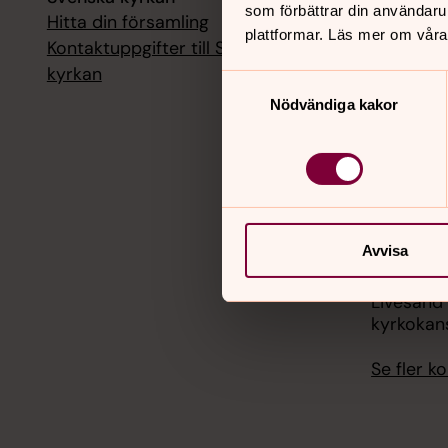
som förbättrar din användaru
Hitta din församling
Livesänd
plattformar. Läs mer om våra
kyrkokans
Kontaktuppgifter till Svenska
kyrkan
Samtyckesval
18 augusti
Nödvändiga kakor
Livesänd
kyrkokans
25 august
Livesänd
kyrkokans
Avvisa
1 septemb
Livesänd
kyrkokans
Se fler 