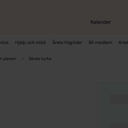
Kalender
hövs
Hjälp och stöd
Årets högtider
Bli medlem
Kris
h platser
Siknäs kyrka