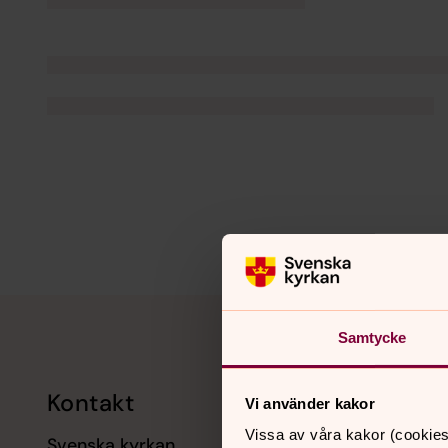
Tillbaka till toppen
Tillbaka till innehållet
Samtycke
Kontakt
Kalend
Vi använder kakor
Vissa av våra kakor (cookies
Svenska kyrkan
11 augusti