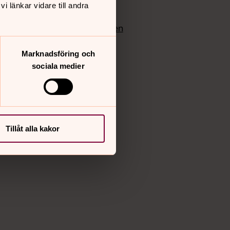
 länkar vidare till andra
edlem
Instagram
Vimeo
yrkan
Bloggportalen
Marknadsföring och
sociala medier
Tillåt alla kakor