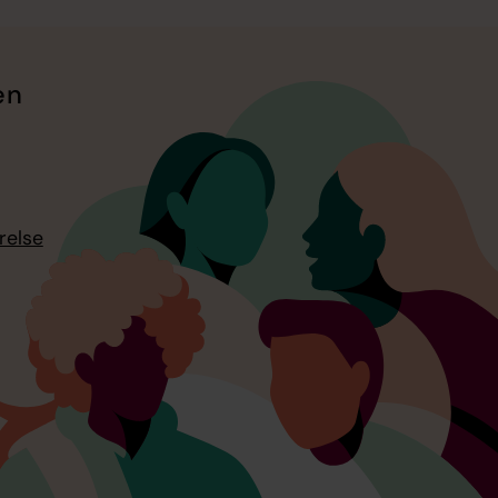
en
relse