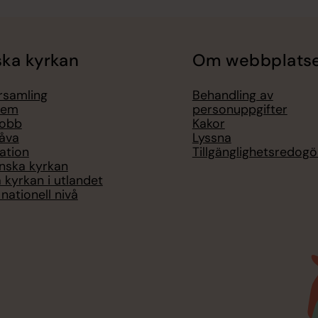
ka kyrkan
Om webbplats
örsamling
Behandling av
lem
personuppgifter
jobb
Kakor
åva
Lyssna
ation
Tillgänglighetsredogö
nska kyrkan
 kyrkan i utlandet
nationell nivå