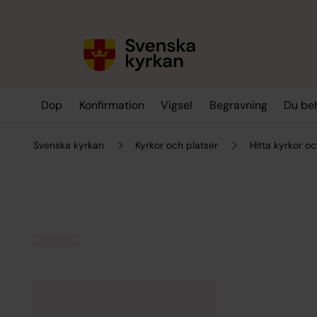
Till innehållet
Till undermeny
Dop
Konfirmation
Vigsel
Begravning
Du be
Svenska kyrkan
Kyrkor och platser
Hitta kyrkor oc