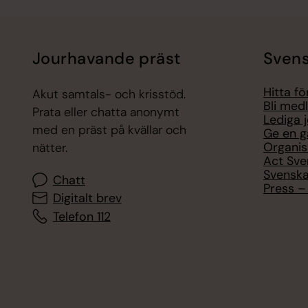
Jourhavande präst
Svens
Hitta f
Akut samtals- och krisstöd.
Bli med
Prata eller chatta anonymt
Lediga 
med en präst på kvällar och
Ge en g
Organis
nätter.
Act Sve
Svenska
Chatt
Press – 
Digitalt brev
Telefon 112