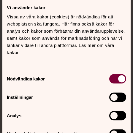
Vi använder kakor
Kontakt
Vissa av våra kakor (cookies) är nödvändiga för att
webbplatsen ska fungera. Här finns också kakor för
Kalender
analys och kakor som förbättrar din användarupplevelse,
samt kakor som används för marknadsföring och när vi
länkar vidare till andra plattformar. Läs mer om våra
kakor.
Hitta snabbt
Samtyckesval
Sociala kanaler
Nödvändiga kakor
Inställningar
Analys
Jourhavande präst