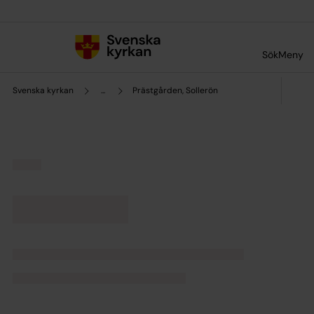
Till innehållet
Till undermeny
Sök
Meny
Svenska kyrkan
...
Prästgården, Sollerön