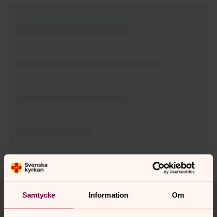
Tillbaka till toppen
Tillbaka till innehållet
Samtycke
Information
Om