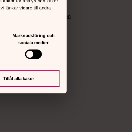
å kakor för analys och kakor
edlem
Instagram
 länkar vidare till andra
Vimeo
yrkan
Bloggportalen
Marknadsföring och
sociala medier
Tillåt alla kakor