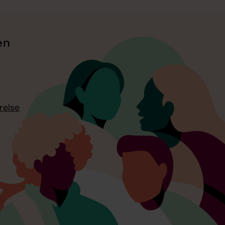
en
relse