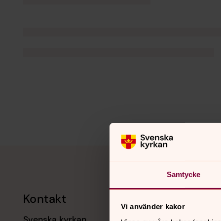
Tillbaka till toppen
Tillbaka till innehållet
Samtycke
Kontakt
Kalend
Vi använder kakor
Svenska kyrkan
11 augusti