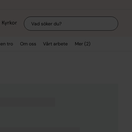
Sök
Kyrkor
Mer (2)
ten tro
Om oss
Vårt arbete