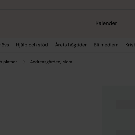
Kalender
hövs
Hjälp och stöd
Årets högtider
Bli medlem
Kris
h platser
Andreasgården, Mora