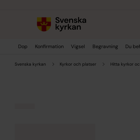
Till innehållet
Till undermeny
Dop
Konfirmation
Vigsel
Begravning
Du be
Svenska kyrkan
Kyrkor och platser
Hitta kyrkor oc