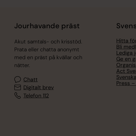
Jourhavande präst
Svens
Hitta f
Akut samtals- och krisstöd.
Bli med
Prata eller chatta anonymt
Lediga 
med en präst på kvällar och
Ge en g
Organis
nätter.
Act Sve
Svenska
Chatt
Press – 
Digitalt brev
Telefon 112