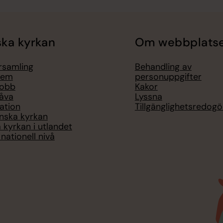
ka kyrkan
Om webbplats
örsamling
Behandling av
lem
personuppgifter
jobb
Kakor
åva
Lyssna
ation
Tillgänglighetsredogö
nska kyrkan
 kyrkan i utlandet
nationell nivå