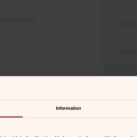
Information
er
Hitta snabbt
Hjälp och stöd
 11.00