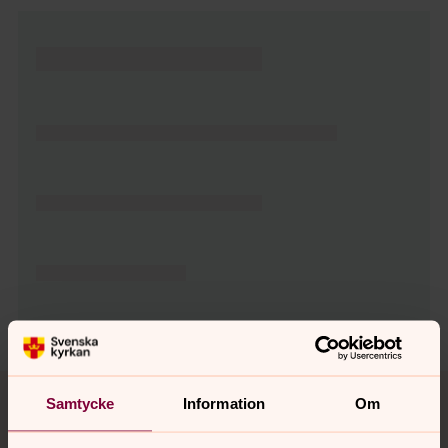
Tillbaka till toppen
Tillbaka till innehållet
Samtycke
Information
Om