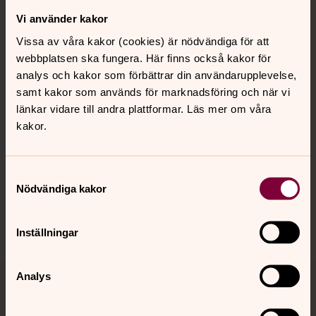
Vi använder kakor
Kontakt
Vissa av våra kakor (cookies) är nödvändiga för att
webbplatsen ska fungera. Här finns också kakor för
Kalender
analys och kakor som förbättrar din användarupplevelse,
samt kakor som används för marknadsföring och när vi
länkar vidare till andra plattformar. Läs mer om våra
kakor.
Hitta snabbt
Samtyckesval
Sociala kanaler
Nödvändiga kakor
Inställningar
Analys
Jourhavande präst