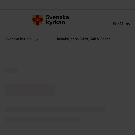
Till innehållet
Till undermeny
Sök
Meny
Svenska kyrkan
...
Rosahöjdens Gård, Kök & Bageri