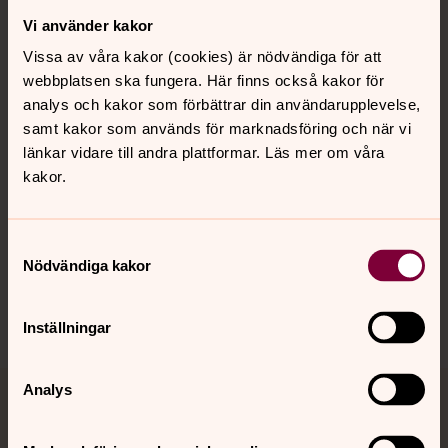
Vi använder kakor
Kontakt
Vissa av våra kakor (cookies) är nödvändiga för att
webbplatsen ska fungera. Här finns också kakor för
Kalender
analys och kakor som förbättrar din användarupplevelse,
samt kakor som används för marknadsföring och när vi
länkar vidare till andra plattformar. Läs mer om våra
kakor.
Hitta snabbt
Samtyckesval
Sociala kanaler
Nödvändiga kakor
Inställningar
Analys
Jourhavande präst