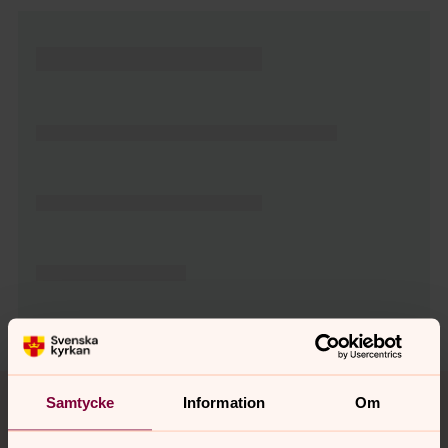
Tillbaka till toppen
Tillbaka till innehållet
Samtycke
Information
Om