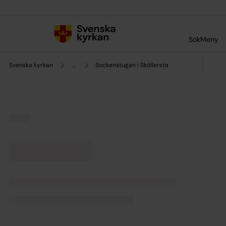
Till innehållet
Till undermeny
Sök
Meny
Svenska kyrkan
...
Sockenstugan i Sköllersta