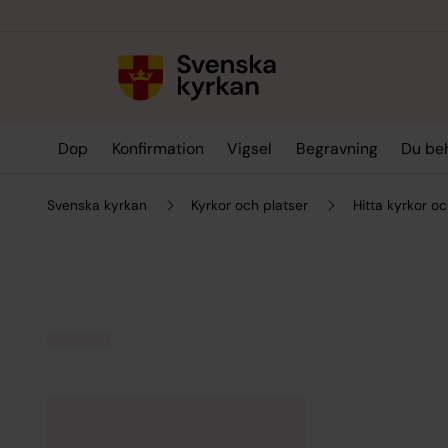
Till innehållet
Till undermeny
Dop
Konfirmation
Vigsel
Begravning
Du be
Svenska kyrkan
Kyrkor och platser
Hitta kyrkor oc