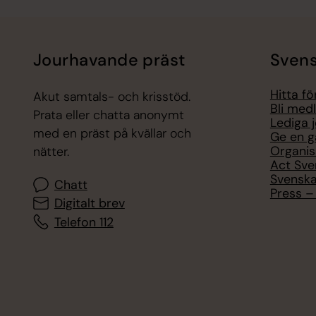
Jourhavande präst
Svens
Hitta f
Akut samtals- och krisstöd.
Bli med
Prata eller chatta anonymt
Lediga 
med en präst på kvällar och
Ge en g
Organis
nätter.
Act Sve
Svenska
Chatt
Press – 
Digitalt brev
Telefon 112