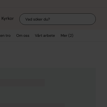
Sök
Kyrkor
Mer (2)
ten tro
Om oss
Vårt arbete