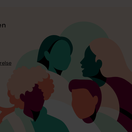
en
relse