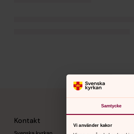
Tillbaka till toppen
Tillbaka till innehållet
Samtycke
Kontakt
Kalend
Vi använder kakor
Svenska kyrkan
11 augusti