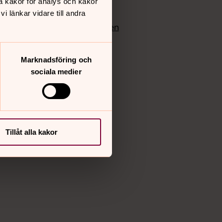
å kakor för analys och kakor
edlem
Instagram
 länkar vidare till andra
Vimeo
yrkan
Bloggportalen
Marknadsföring och
sociala medier
Tillåt alla kakor