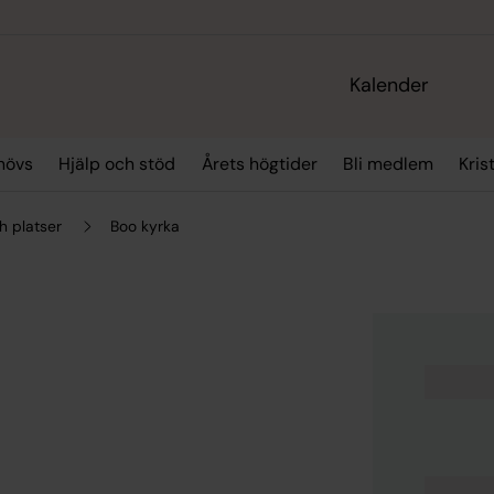
Kalender
hövs
Hjälp och stöd
Årets högtider
Bli medlem
Kris
h platser
Boo kyrka