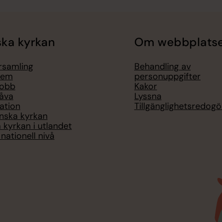
ka kyrkan
Om webbplats
örsamling
Behandling av
lem
personuppgifter
jobb
Kakor
åva
Lyssna
ation
Tillgänglighetsredogö
nska kyrkan
 kyrkan i utlandet
nationell nivå