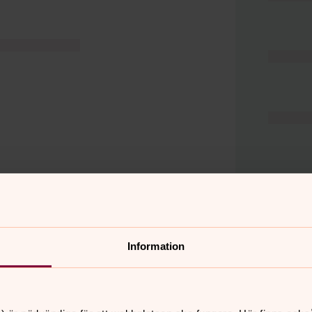
Information
er
Hitta snabbt
Hjälp och stöd
 11.00