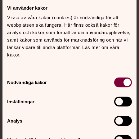
Vi använder kakor
Kontakt
Vissa av våra kakor (cookies) är nödvändiga för att
webbplatsen ska fungera. Här finns också kakor för
Kalender
analys och kakor som förbättrar din användarupplevelse,
samt kakor som används för marknadsföring och när vi
länkar vidare till andra plattformar. Läs mer om våra
kakor.
Hitta snabbt
Samtyckesval
Sociala kanaler
Nödvändiga kakor
Inställningar
Analys
Jourhavande präst