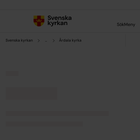
Till innehållet
Till undermeny
Sök
Meny
Svenska kyrkan
...
Årdala kyrka