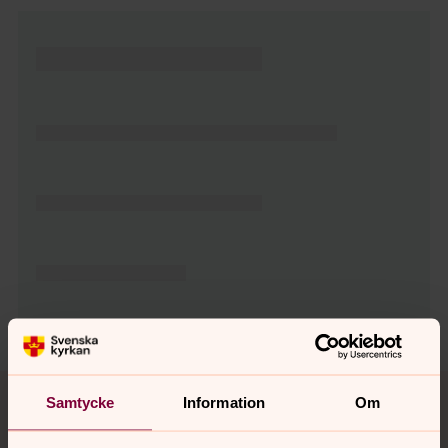
Tillbaka till toppen
Tillbaka till innehållet
Samtycke
Information
Om