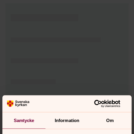
Tillbaka till toppen
Tillbaka till innehållet
Samtycke
Information
Om