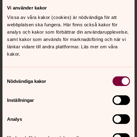
Vi använder kakor
Kontakt
Vissa av våra kakor (cookies) är nödvändiga för att
webbplatsen ska fungera. Här finns också kakor för
Kalender
analys och kakor som förbättrar din användarupplevelse,
samt kakor som används för marknadsföring och när vi
länkar vidare till andra plattformar. Läs mer om våra
kakor.
Hitta snabbt
Samtyckesval
Sociala kanaler
Nödvändiga kakor
Inställningar
Analys
Jourhavande präst