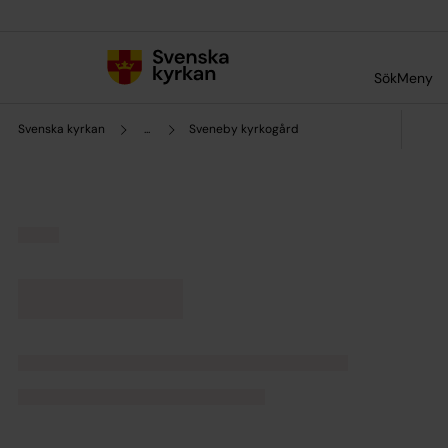
Till innehållet
Till undermeny
Sök
Meny
Svenska kyrkan
...
Sveneby kyrkogård