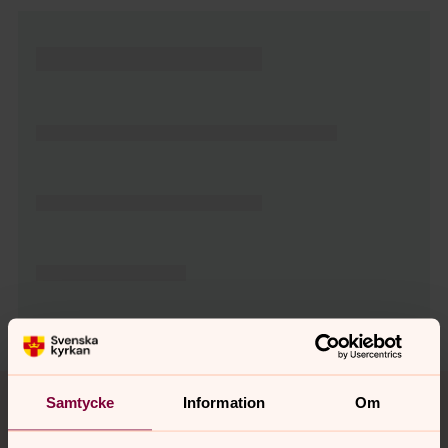
Tillbaka till toppen
Tillbaka till innehållet
Samtycke
Information
Om