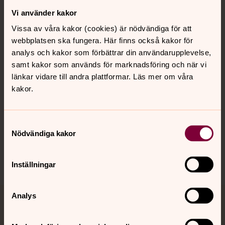
Vi använder kakor
Kontakt
Vissa av våra kakor (cookies) är nödvändiga för att
webbplatsen ska fungera. Här finns också kakor för
Kalender
analys och kakor som förbättrar din användarupplevelse,
samt kakor som används för marknadsföring och när vi
länkar vidare till andra plattformar. Läs mer om våra
kakor.
Hitta snabbt
Samtyckesval
Sociala kanaler
Nödvändiga kakor
Inställningar
Analys
Jourhavande präst