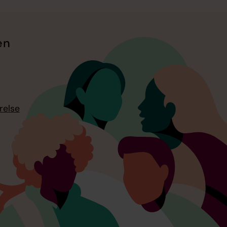
en
relse