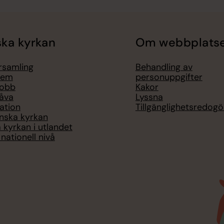
ka kyrkan
Om webbplats
örsamling
Behandling av
lem
personuppgifter
jobb
Kakor
åva
Lyssna
ation
Tillgänglighetsredogö
nska kyrkan
 kyrkan i utlandet
nationell nivå