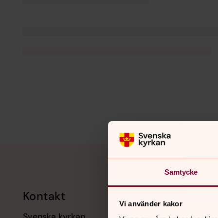
Tillbaka till toppen
Tillbaka till innehållet
Samtycke
Kontakt
Kalend
Vi använder kakor
Svenska kyrkan
11 augusti