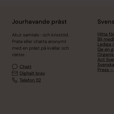
Jourhavande präst
Svens
Hitta f
Akut samtals- och krisstöd.
Bli med
Prata eller chatta anonymt
Lediga 
med en präst på kvällar och
Ge en g
Organis
nätter.
Act Sve
Svenska
Chatt
Press – 
Digitalt brev
Telefon 112