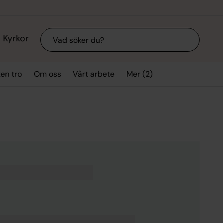
Sök
Kyrkor
Mer (2)
ten tro
Om oss
Vårt arbete