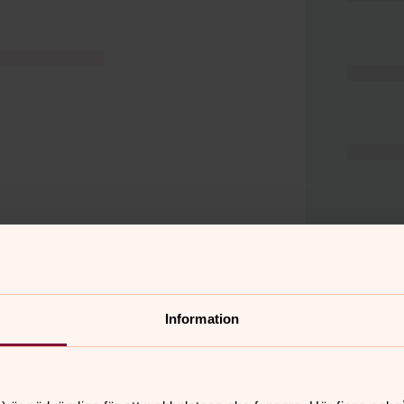
Information
er
Hitta snabbt
Hjälp och stöd
 11.00