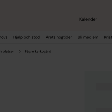
Kalender
hövs
Hjälp och stöd
Årets högtider
Bli medlem
Kris
h platser
Fägre kyrkogård