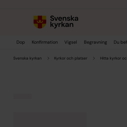
Till innehållet
Till undermeny
Dop
Konfirmation
Vigsel
Begravning
Du be
Svenska kyrkan
Kyrkor och platser
Hitta kyrkor oc