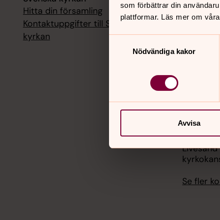
som förbättrar din användaru
Hitta din församling
Livesänd
plattformar. Läs mer om våra
kyrkokans
Kontaktuppgifter till Svenska
kyrkan
Samtyckesval
18 augusti
Nödvändiga kakor
Livesänd
kyrkokans
25 august
Livesänd
kyrkokans
Avvisa
1 septemb
Livesänd
kyrkokans
Se fler 