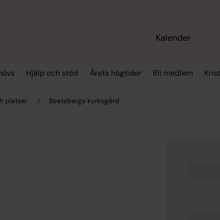
Kalender
hövs
Hjälp och stöd
Årets högtider
Bli medlem
Kris
h platser
Beatebergs kyrkogård