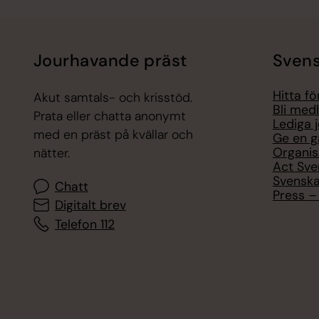
Jourhavande präst
Svens
Hitta f
Akut samtals- och krisstöd.
Bli med
Prata eller chatta anonymt
Lediga 
med en präst på kvällar och
Ge en g
Organis
nätter.
Act Sve
Svenska
Chatt
Press – 
Digitalt brev
Telefon 112