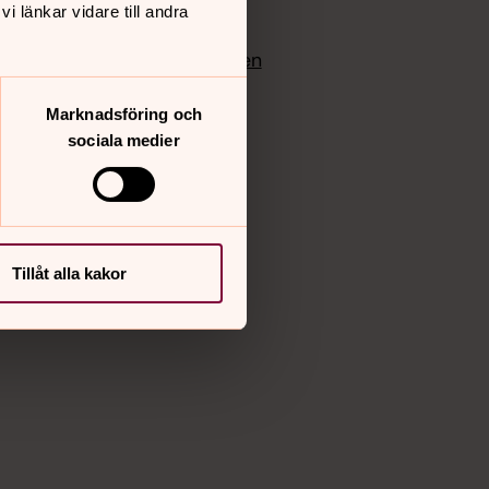
 länkar vidare till andra
edlem
Instagram
Vimeo
yrkan
Bloggportalen
Marknadsföring och
sociala medier
Tillåt alla kakor