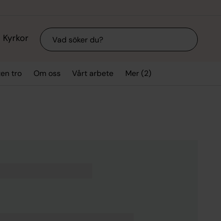
Sök
Kyrkor
Mer (2)
ten tro
Om oss
Vårt arbete