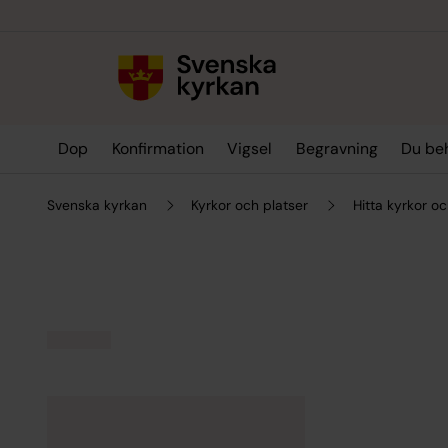
Till innehållet
Till undermeny
Dop
Konfirmation
Vigsel
Begravning
Du be
Svenska kyrkan
Kyrkor och platser
Hitta kyrkor oc