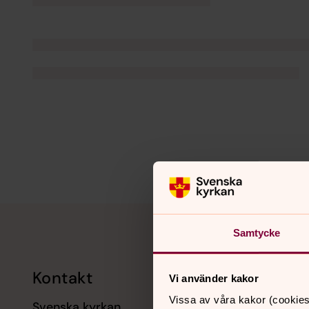
Tillbaka till toppen
Tillbaka till innehållet
Samtycke
Kontakt
Kalend
Vi använder kakor
Vissa av våra kakor (cookies
Svenska kyrkan
11 augusti