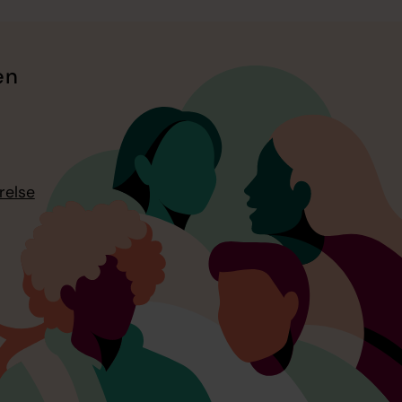
en
relse