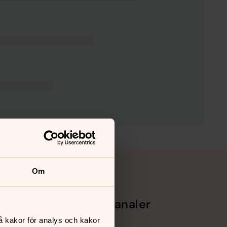
Om
Sociala kanaler
å kakor för analys och kakor
Facebook