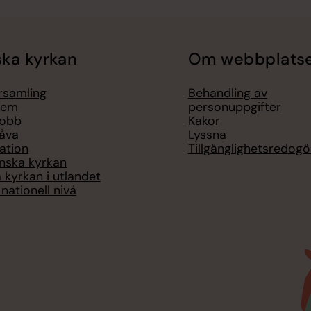
ka kyrkan
Om webbplats
örsamling
Behandling av
lem
personuppgifter
jobb
Kakor
åva
Lyssna
ation
Tillgänglighetsredogö
nska kyrkan
 kyrkan i utlandet
nationell nivå