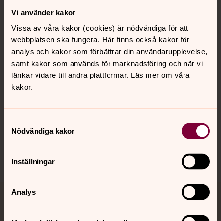
Vi använder kakor
Kontakt
Vissa av våra kakor (cookies) är nödvändiga för att
webbplatsen ska fungera. Här finns också kakor för
Kalender
analys och kakor som förbättrar din användarupplevelse,
samt kakor som används för marknadsföring och när vi
länkar vidare till andra plattformar. Läs mer om våra
kakor.
Hitta snabbt
Samtyckesval
Sociala kanaler
Nödvändiga kakor
Inställningar
Analys
Jourhavande präst