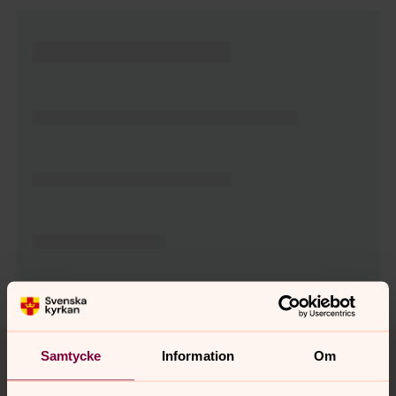
Tillbaka till toppen
Tillbaka till innehållet
Samtycke
Information
Om