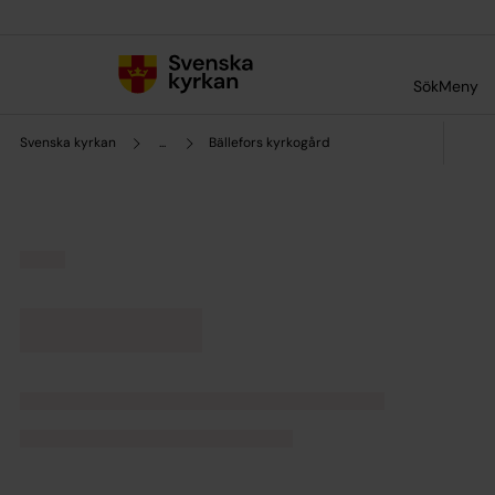
Till innehållet
Till undermeny
Sök
Meny
Svenska kyrkan
...
Bällefors kyrkogård