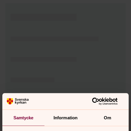
Tillbaka till toppen
Tillbaka till innehållet
Samtycke
Information
Om