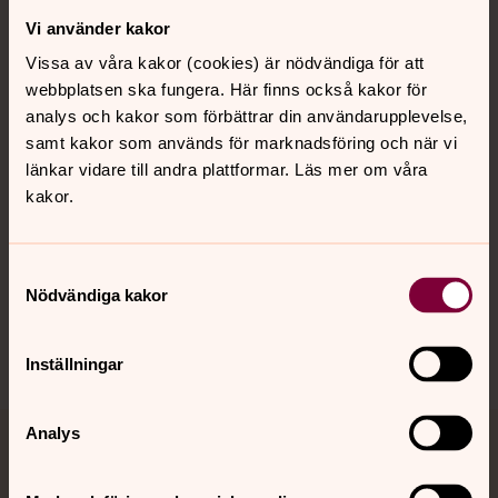
Vi använder kakor
Kontakt
Vissa av våra kakor (cookies) är nödvändiga för att
webbplatsen ska fungera. Här finns också kakor för
Kalender
analys och kakor som förbättrar din användarupplevelse,
samt kakor som används för marknadsföring och när vi
länkar vidare till andra plattformar. Läs mer om våra
kakor.
Hitta snabbt
Samtyckesval
Sociala kanaler
Nödvändiga kakor
Inställningar
Analys
Jourhavande präst