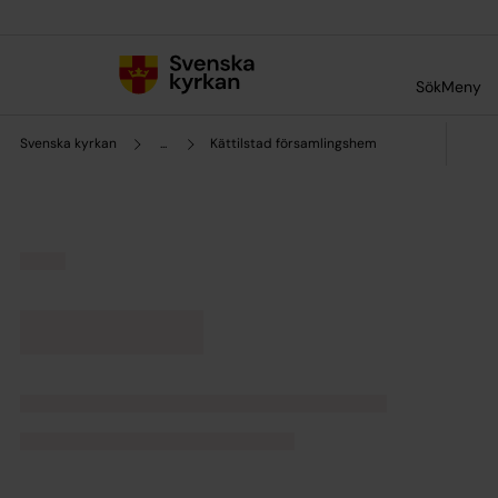
Till innehållet
Till undermeny
Sök
Meny
Svenska kyrkan
...
Kättilstad församlingshem