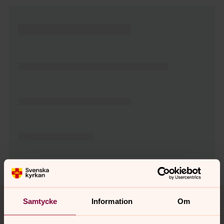
Tillbaka till toppen
Tillbaka till innehållet
Samtycke
Information
Om