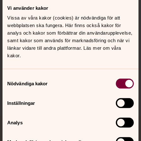
Vi använder kakor
Kontakt
Vissa av våra kakor (cookies) är nödvändiga för att
webbplatsen ska fungera. Här finns också kakor för
Kalender
analys och kakor som förbättrar din användarupplevelse,
samt kakor som används för marknadsföring och när vi
länkar vidare till andra plattformar. Läs mer om våra
kakor.
Hitta snabbt
Samtyckesval
Sociala kanaler
Nödvändiga kakor
Inställningar
Analys
Jourhavande präst