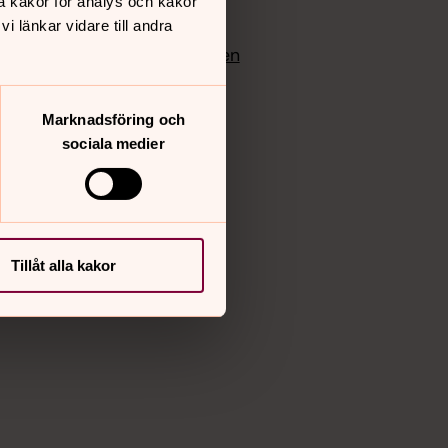
å kakor för analys och kakor
edlem
Instagram
 länkar vidare till andra
Vimeo
yrkan
Bloggportalen
Marknadsföring och
sociala medier
Tillåt alla kakor