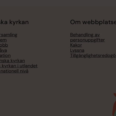
ka kyrkan
Om webbplats
örsamling
Behandling av
lem
personuppgifter
jobb
Kakor
åva
Lyssna
ation
Tillgänglighetsredogö
nska kyrkan
 kyrkan i utlandet
nationell nivå