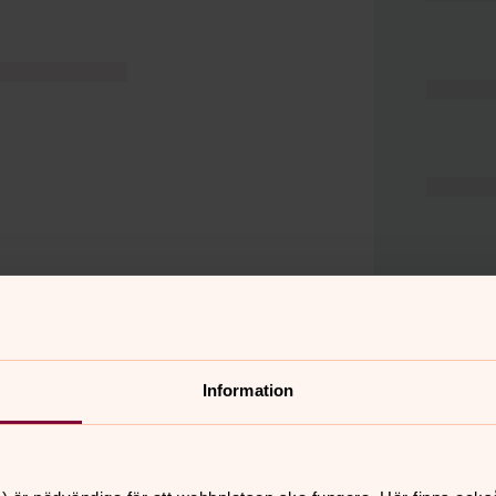
Information
er
Hitta snabbt
Hjälp och stöd
 11.00