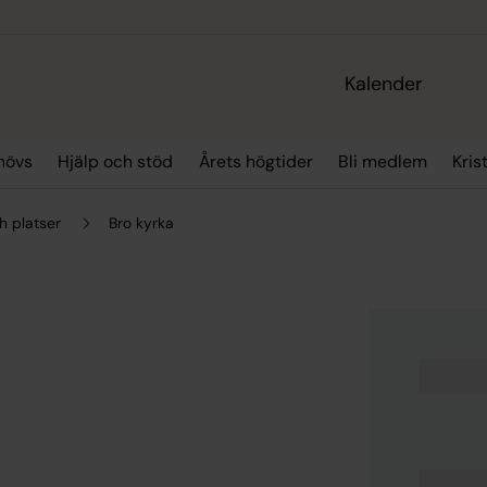
Kalender
hövs
Hjälp och stöd
Årets högtider
Bli medlem
Kris
h platser
Bro kyrka