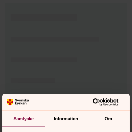
Tillbaka till toppen
Tillbaka till innehållet
Samtycke
Information
Om