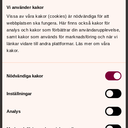
Vi använder kakor
Kontakt
Vissa av våra kakor (cookies) är nödvändiga för att
webbplatsen ska fungera. Här finns också kakor för
Kalender
analys och kakor som förbättrar din användarupplevelse,
samt kakor som används för marknadsföring och när vi
länkar vidare till andra plattformar. Läs mer om våra
kakor.
Hitta snabbt
Samtyckesval
Sociala kanaler
Nödvändiga kakor
Inställningar
Analys
Jourhavande präst