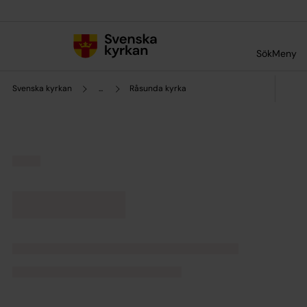
Till innehållet
Till undermeny
Sök
Meny
Svenska kyrkan
...
Råsunda kyrka