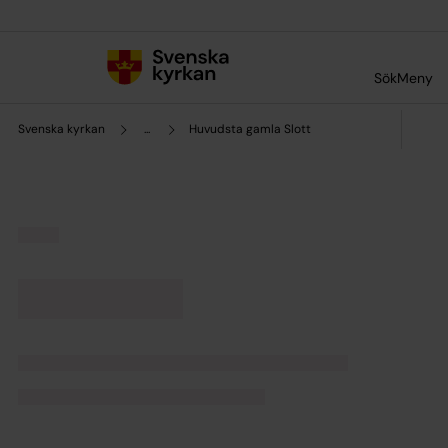
Till innehållet
Till undermeny
Sök
Meny
Svenska kyrkan
...
Huvudsta gamla Slott