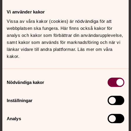
Kontakt
Vi använder kakor
Vissa av våra kakor (cookies) är nödvändiga för att
webbplatsen ska fungera. Här finns också kakor för
Kalender
analys och kakor som förbättrar din användarupplevelse,
samt kakor som används för marknadsföring och när vi
länkar vidare till andra plattformar. Läs mer om våra
Hitta snabbt
kakor.
Sociala kanaler
Samtyckesval
Nödvändiga kakor
Inställningar
Analys
Jourhavande präst