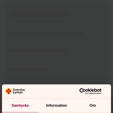
Tillbaka till toppen
Tillbaka till innehållet
Samtycke
Information
Om