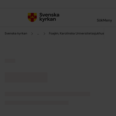
Till innehållet
Till undermeny
Sök
Meny
Svenska kyrkan
...
Foajén, Karolinska Universitetssjukhuset Solna