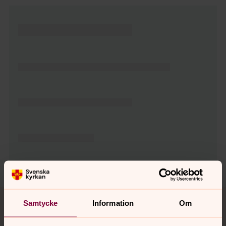
Tillbaka till toppen
Tillbaka till innehållet
Samtycke
Information
Om