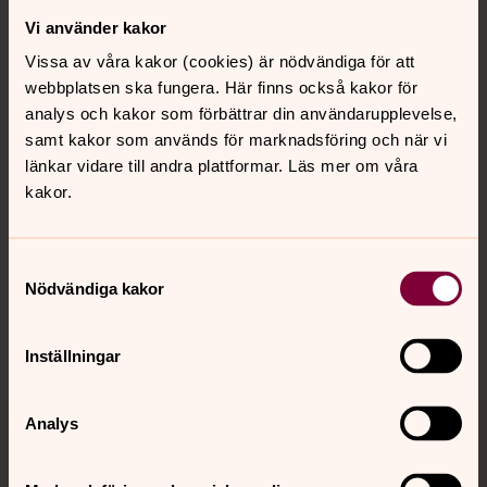
Vi använder kakor
Kontakt
Vissa av våra kakor (cookies) är nödvändiga för att
webbplatsen ska fungera. Här finns också kakor för
Kalender
analys och kakor som förbättrar din användarupplevelse,
samt kakor som används för marknadsföring och när vi
länkar vidare till andra plattformar. Läs mer om våra
kakor.
Hitta snabbt
Samtyckesval
Sociala kanaler
Nödvändiga kakor
Inställningar
Analys
Jourhavande präst