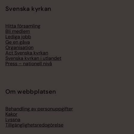
Svenska kyrkan
Hitta församling
Bli medlem
Lediga jobb
Ge en gåva
Organisation
Act Svenska kyrkan
Svenska kyrkan i utlandet
Press – nationell nivå
Om webbplatsen
Behandling av personuppgifter
Kakor
Lyssna
Tillgänglighetsredogörelse