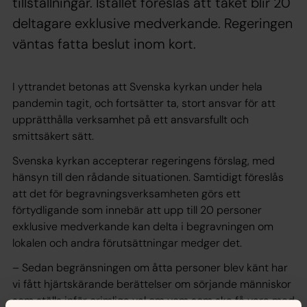
tillställningar. Istället föreslås att taket blir 20
deltagare exklusive medverkande. Regeringen
väntas fatta beslut inom kort.
I yttrandet betonas att Svenska kyrkan under hela
pandemin tagit, och fortsätter ta, stort ansvar för att
upprätthålla verksamhet på ett ansvarsfullt och
smittsäkert sätt.
Svenska kyrkan accepterar regeringens förslag, med
hänsyn till den rådande situationen. Samtidigt föreslås
att det för begravningsverksamheten görs ett
förtydligande som innebär att upp till 20 personer
exklusive medverkande kan delta i begravningen om
lokalen och andra förutsättningar medger det.
– Sedan begränsningen om åtta personer blev känt har
vi fått hjärtskärande berättelser om sörjande människor
som ställs inför orimliga val om vem som ska få vara med