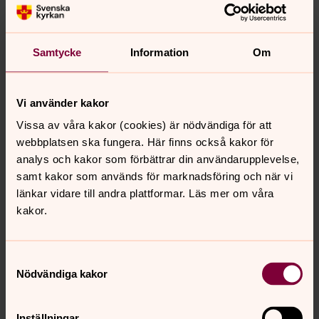
på begravningen. Ett värdigt avskedstagande är
grundläggande för sorgearbetet. Tillgången till riter som
tolkar livets glädje och sorg är särskilt viktig i kristider,
Samtycke
Information
Om
säger ärkebiskop Antje Jackelén.
Svenska kyrkan ser också risken att många skjuter upp
Vi använder kakor
begravningen, när inte ens alla i kretsen av de närmaste
kan delta på grund av begränsningen till åtta deltagare.
Vissa av våra kakor (cookies) är nödvändiga för att
Under den aktuella perioden är 7 000 begravningar
webbplatsen ska fungera. Här finns också kakor för
inplanerade.
analys och kakor som förbättrar din användarupplevelse,
samt kakor som används för marknadsföring och när vi
Enligt regeringen träder ändringen i förordningen om
länkar vidare till andra plattformar. Läs mer om våra
allmänna sammankomster och offentliga tillställningar i
kakor.
kraft den 24 november och gäller i ett första skede
under fyra veckor.
Läs yttrandet i sin helhet (pdf, 654 kB).
Samtyckesval
Nödvändiga kakor
Inställningar