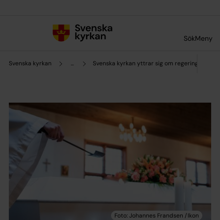
Till innehållet
Till undermeny
Sök
Meny
Svenska kyrkan
...
Svenska kyrkan yttrar sig om regeringens f