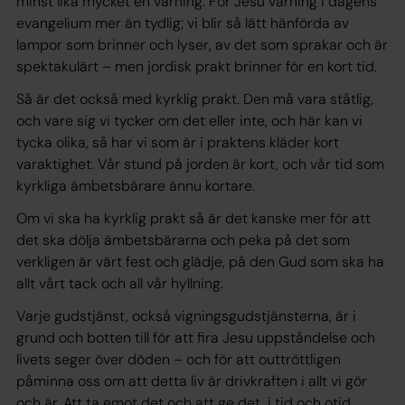
minst lika mycket en varning. För Jesu varning i dagens
evangelium mer än tydlig; vi blir så lätt hänförda av
lampor som brinner och lyser, av det som sprakar och är
spektakulärt – men jordisk prakt brinner för en kort tid.
Så är det också med kyrklig prakt. Den må vara ståtlig,
och vare sig vi tycker om det eller inte, och här kan vi
tycka olika, så har vi som är i praktens kläder kort
varaktighet. Vår stund på jorden är kort, och vår tid som
kyrkliga ämbetsbärare ännu kortare.
Om vi ska ha kyrklig prakt så är det kanske mer för att
det ska dölja ämbetsbärarna och peka på det som
verkligen är värt fest och glädje, på den Gud som ska ha
allt vårt tack och all vår hyllning.
Varje gudstjänst, också vigningsgudstjänsterna, är i
grund och botten till för att fira Jesu uppståndelse och
livets seger över döden – och för att outtröttligen
påminna oss om att detta liv är drivkraften i allt vi gör
och är. Att ta emot det och att ge det, i tid och otid.