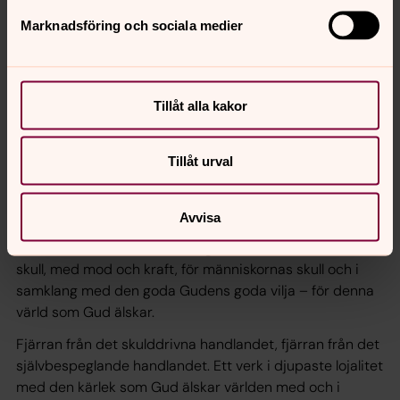
sken eller för att vi som personer ska träda i
Marknadsföring och sociala medier
bakgrunden? Är syftet att pynta oss själva eller att prisa
Gud?
Till och med Jesus var noga med att påpeka att det han
Tillåt alla kakor
gjorde, det kom från Gud själv, och det var i detta som
vittnesbördet låg. Inte i det sprakande blosset eller det
spektakulära.
Tillåt urval
Kanske är det här som era valspråk möts, på svenska:
Lägg ut på djupet respektive Fatta mod. Ge världen liv. I
Avvisa
blicken som vänds mot djupet och blicken som vänds till
medmänniskan. Inte för vår egen skull utan för världens
skull, med mod och kraft, för människornas skull och i
samklang med den goda Gudens goda vilja – för denna
värld som Gud älskar.
Fjärran från det skulddrivna handlandet, fjärran från det
självbespeglande handlandet. Ett verk i djupaste lojalitet
med den kärlek som Gud älskar världen med och i