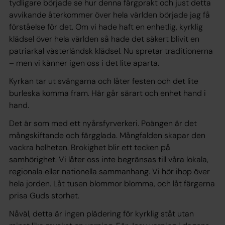
tydligare började se hur denna färgprakt och just detta
avvikande återkommer över hela världen började jag få
förståelse för det. Om vi hade haft en enhetlig, kyrklig
klädsel över hela världen så hade det säkert blivit en
patriarkal västerländsk klädsel. Nu spretar traditionerna
– men vi känner igen oss i det lite aparta.
Kyrkan tar ut svängarna och låter festen och det lite
burleska komma fram. Här går särart och enhet hand i
hand.
Det är som med ett nyårsfyrverkeri. Poängen är det
mångskiftande och färgglada. Mångfalden skapar den
vackra helheten. Brokighet blir ett tecken på
samhörighet. Vi låter oss inte begränsas till våra lokala,
regionala eller nationella sammanhang. Vi hör ihop över
hela jorden. Låt tusen blommor blomma, och låt färgerna
prisa Guds storhet.
Nåväl, detta är ingen plädering för kyrklig ståt utan