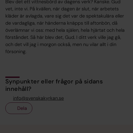
Blev det ett vittnesbörd av dagens verk? Kanske. Gud
vet, inte vi. På kvällen, när dagen är slut, när arbetets
kläder är avlagda, vare sig det var de spektakulära eller
de vardagliga, när händerna knäpps till aftonbön, då
överlämnar vi oss: med hela själen, hela hjärtat och hela
förståndet. Så här blev det, Gud. I ditt verk ville jag gå,
och det vill jag i morgon också, men nu vilar allt i din
försoning.
Synpunkter eller frågor på sidans
innehåll?
info@svenskakyrkan.se
Dela
Tillbaka till toppen
Tillbaka till innehållet