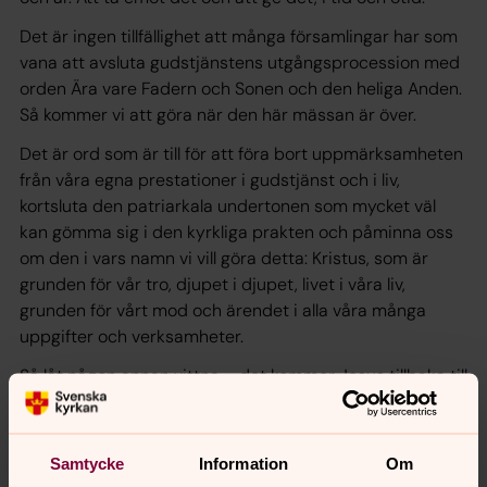
Det är ingen tillfällighet att många församlingar har som
vana att avsluta gudstjänstens utgångsprocession med
orden Ära vare Fadern och Sonen och den heliga Anden.
Så kommer vi att göra när den här mässan är över.
Det är ord som är till för att föra bort uppmärksamheten
från våra egna prestationer i gudstjänst och i liv,
kortsluta den patriarkala undertonen som mycket väl
kan gömma sig i den kyrkliga prakten och påminna oss
om den i vars namn vi vill göra detta: Kristus, som är
grunden för vår tro, djupet i djupet, livet i våra liv,
grunden för vårt mod och ärendet i alla våra många
uppgifter och verksamheter.
Så låt någon annan vittna – det kommer Jesus tillbaka till
hela tiden i dagens evangelium. Det är Gud som ska
vittna. Och då måste vi släppa taget om oss själva och
våra egna verk.
Samtycke
Information
Om