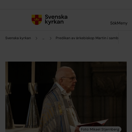
Till innehållet
Till undermeny
Sök
Meny
Svenska kyrkan
...
Predikan av ärkebiskop Martin i samband me