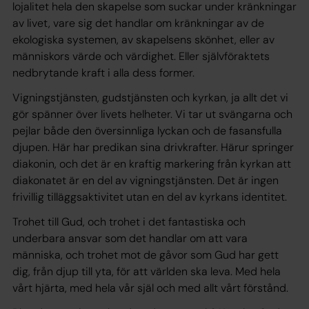
lojalitet hela den skapelse som suckar under kränkningar
av livet, vare sig det handlar om kränkningar av de
ekologiska systemen, av skapelsens skönhet, eller av
människors värde och värdighet. Eller självföraktets
nedbrytande kraft i alla dess former.
Vigningstjänsten, gudstjänsten och kyrkan, ja allt det vi
gör spänner över livets helheter. Vi tar ut svängarna och
pejlar både den översinnliga lyckan och de fasansfulla
djupen. Här har predikan sina drivkrafter. Härur springer
diakonin, och det är en kraftig markering från kyrkan att
diakonatet är en del av vigningstjänsten. Det är ingen
frivillig tilläggsaktivitet utan en del av kyrkans identitet.
Trohet till Gud, och trohet i det fantastiska och
underbara ansvar som det handlar om att vara
människa, och trohet mot de gåvor som Gud har gett
dig, från djup till yta, för att världen ska leva. Med hela
vårt hjärta, med hela vår själ och med allt vårt förstånd.