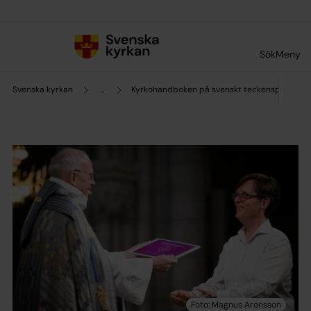
Till innehållet
Till undermeny
Sök
Meny
Svenska kyrkan
...
Kyrkohandboken på svenskt teckenspråk