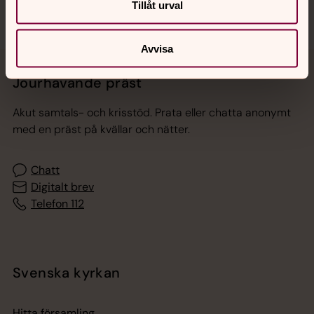
Tillåt urval
Avvisa
Jourhavande präst
Akut samtals- och krisstöd. Prata eller chatta anonymt
med en präst på kvällar och nätter.
Chatt
Digitalt brev
Telefon 112
Svenska kyrkan
Hitta församling