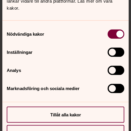
länkar vidare till andra plattformar. Läs mer om våra
Dela
kakor.
Tillbaka till toppen
Tillbaka till innehållet
Samtyckesval
Nödvändiga kakor
Inställningar
Kontakt
Analys
Kalender
Marknadsföring och sociala medier
Hitta snabbt
Tillåt alla kakor
Sociala kanaler