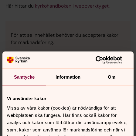
Här hittar du
kyrkohandboken i webbverktyget.
För att se innehållet behöver du acceptera kakor
för marknadsföring.
Se videon på Vimeo i stället.
Ändra inställningar
Samtycke
Information
Om
Vi använder kakor
Vissa av våra kakor (cookies) är nödvändiga för att
Synpunkter eller frågor på sidans
webbplatsen ska fungera. Här finns också kakor för
innehåll?
analys och kakor som förbättrar din användarupplevelse,
samt kakor som används för marknadsföring och när vi
info@svenskakyrkan.se