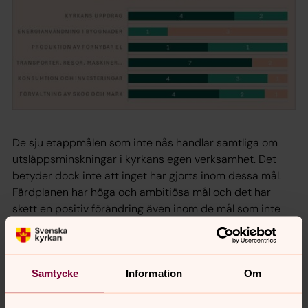
De sju etappmålen som inte nås handlar samtliga om
utsläppsminskningar i kyrkans egen verksamhet. Det
betyder dock inte att inget har gjorts inom dessa mål.
Färdplanen har höga och ambitiösa mål och det har
skett en positiv förändring även inom de mål som inte
nås.
- Vi ser till exempel att det har varit svårt att minska
energianvändningen tillräckligt, där vi hade ett mål om
Samtycke
Information
Om
en 10-procentig minskning men bara har nått 6 procent.
Men det fortsätter att genomföras en mängd åtgärder