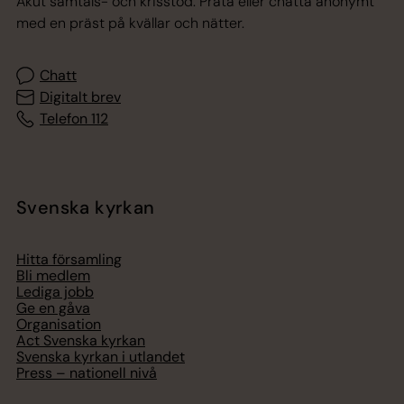
Akut samtals- och krisstöd. Prata eller chatta anonymt
med en präst på kvällar och nätter.
Chatt
Digitalt brev
Telefon 112
Svenska kyrkan
Hitta församling
Bli medlem
Lediga jobb
Ge en gåva
Organisation
Act Svenska kyrkan
Svenska kyrkan i utlandet
Press – nationell nivå