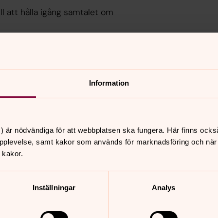
ll att hålla igång samtalet om
xten en stund. Att arbeta med en mening
 ge råg i ryggen både för den som
t någonstans, säger Anna Hjälm.
Information
 juni. Läs mer om
broderitävlingen
.
) är nödvändiga för att webbplatsen ska fungera. Här finns ocks
pplevelse, samt kakor som används för marknadsföring och när vi
tastiska bidrag som kom in till broderitävlingen Råg i ryg
 kakor.
ör religionsfred. Boka utställningen via ditt Sensus regio
Inställningar
Analys