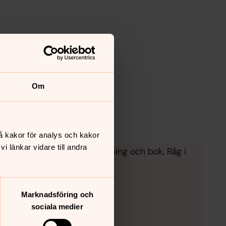
Om
å kakor för analys och kakor
 länkar vidare till andra
gen har blivit en fotoutställning och bok, Råg i
nkontor.
Marknadsföring och
sociala medier