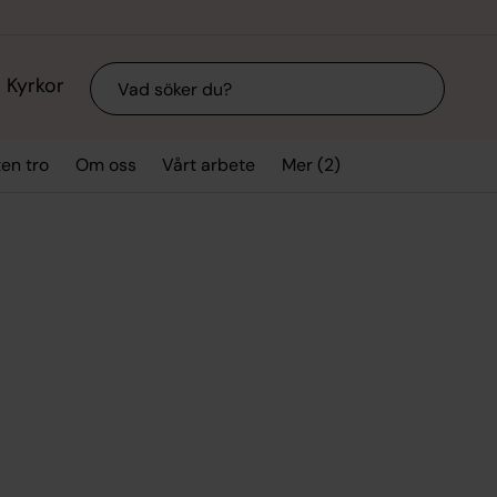
Sök
Kyrkor
Mer (2)
ten tro
Om oss
Vårt arbete