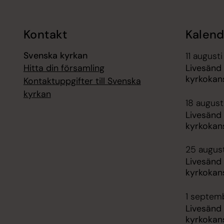
Kontakt
Kalend
Svenska kyrkan
11 augusti
Hitta din församling
Livesänd
kyrkokans
Kontaktuppgifter till Svenska
kyrkan
18 augusti
Livesänd
kyrkokans
25 august
Livesänd
kyrkokans
1 septemb
Livesänd
kyrkokans