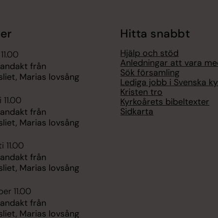
er
Hitta snabbt
Hjälp och stöd
 11.00
Anledningar att vara m
 andakt från
Sök församling
liet, Marias lovsång
Lediga jobb i Svenska k
Kristen tro
 11.00
Kyrkoårets bibeltexter
Sidkarta
 andakt från
liet, Marias lovsång
i 11.00
 andakt från
liet, Marias lovsång
er 11.00
 andakt från
liet, Marias lovsång