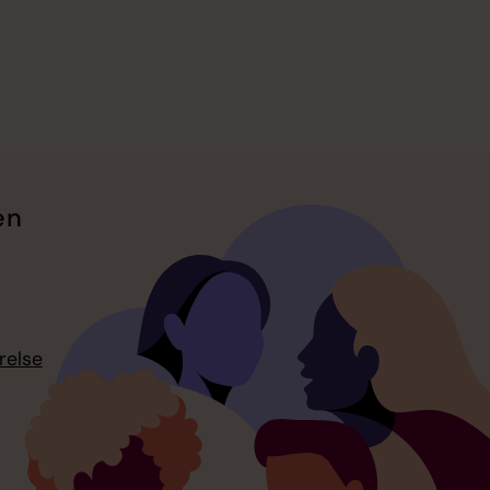
en
relse