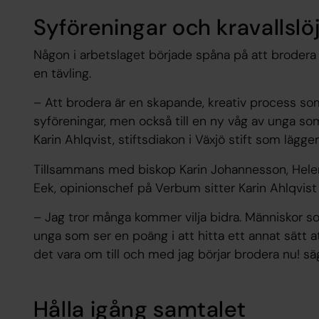
Syföreningar och kravallslö
Någon i arbetslaget började spåna på att broder
en tävling.
– Att brodera är en skapande, kreativ process som 
syföreningar, men också till en ny våg av unga so
Karin Ahlqvist, stiftsdiakon i Växjö stift som lägge
Tillsammans med biskop Karin Johannesson, Hele
Eek, opinionschef på Verbum sitter Karin Ahlqvist 
– Jag tror många kommer vilja bidra. Människor s
unga som ser en poäng i att hitta ett annat sätt att
det vara om till och med jag börjar brodera nu! sä
Hålla igång samtalet