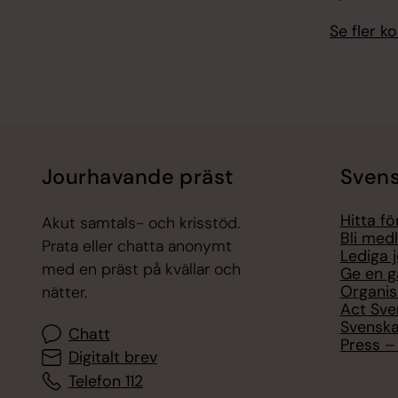
Se fler 
Jourhavande präst
Svens
Hitta f
Akut samtals- och krisstöd.
Bli med
Prata eller chatta anonymt
Lediga 
med en präst på kvällar och
Ge en g
Organis
nätter.
Act Sve
Svenska
Chatt
Press – 
Digitalt brev
Telefon 112