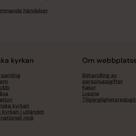
kommande händelser
ka kyrkan
Om webbplats
örsamling
Behandling av
lem
personuppgifter
jobb
Kakor
åva
Lyssna
ation
Tillgänglighetsredogö
nska kyrkan
 kyrkan i utlandet
nationell nivå