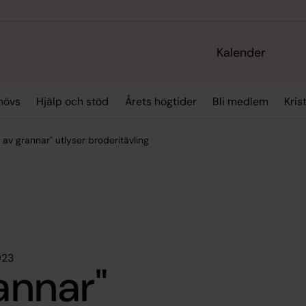
Kalender
hövs
Hjälp och stöd
Årets högtider
Bli medlem
Kris
d av grannar" utlyser broderitävling
023
annar"