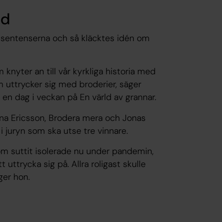
jd
a sentenserna och så kläcktes idén om
knyter an till vår kyrkliga historia med
m uttrycker sig med broderier, säger
r en dag i veckan på En värld av grannar.
na Ericsson, Brodera mera och Jonas
i juryn som ska utse tre vinnare.
om suttit isolerade nu under pandemin,
 uttrycka sig på. Allra roligast skulle
ger hon.