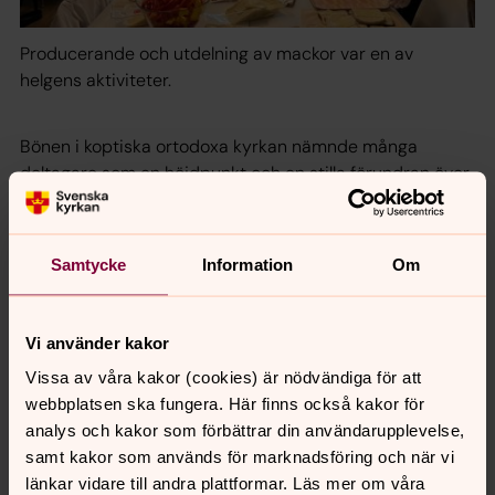
Producerande och utdelning av mackor var en av
helgens aktiviteter.
Bönen i koptiska ortodoxa kyrkan nämnde många
deltagare som en höjdpunkt och en stilla förundran över
alla de likheter som finns och storheten i att få samlas
och be tillsammans.
Samtycke
Information
Om
Det var nog inte heller någon som inte drog på
smilbanden när det lyssnades till stand up med Spinnoff
Improv i Immanuelkyrkan, Equmenikyrkan. För att sedan
Vi använder kakor
få sig en tankeställare när Ester Kazen, pastor i
församlingen reflekterade kring Jesus och skrattet.
Vissa av våra kakor (cookies) är nödvändiga för att
webbplatsen ska fungera. Här finns också kakor för
Helgen avslutades fint genom att få övernatta och att
analys och kakor som förbättrar din användarupplevelse,
fira mässa tillsammans i Uppenbarelsekyrkan, Svenska
samt kakor som används för marknadsföring och när vi
kyrkan.
länkar vidare till andra plattformar. Läs mer om våra