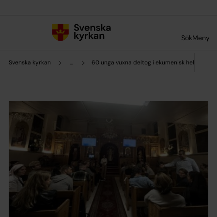
Till innehållet
Till undermeny
Sök
Meny
Svenska kyrkan
...
60 unga vuxna deltog i ekumenisk helg