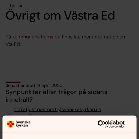
Lyssna
Övrigt om Västra Ed
På
kommunens hemsida
finns lite mer information om
V:a Ed.
Senast ändrad 14 april 2020
Synpunkter eller frågor på sidans
innehåll?
norratjust.pastorat@svenskakyrkan.se
Dela