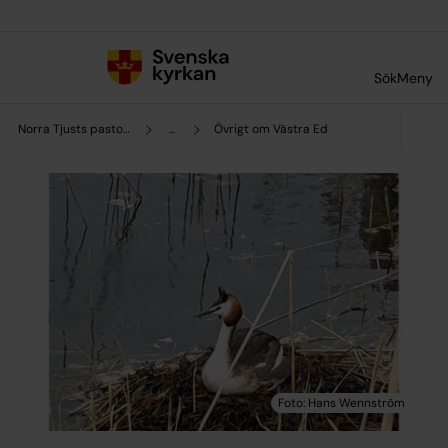
Till innehållet
Till undermeny
Sök
Meny
Norra Tjusts pastorat
...
Övrigt om Västra Ed