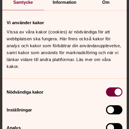
Samtycke
Information
Om
Tillbaka till toppen
Tillbaka till innehållet
Vi använder kakor
Vissa av våra kakor (cookies) är nödvändiga för att
webbplatsen ska fungera. Här finns också kakor för
Kontakt
analys och kakor som förbättrar din användarupplevelse,
samt kakor som används för marknadsföring och när vi
länkar vidare till andra plattformar. Läs mer om våra
Kalender
kakor.
Hitta snabbt
Samtyckesval
Nödvändiga kakor
Sociala kanaler
Inställningar
Analys