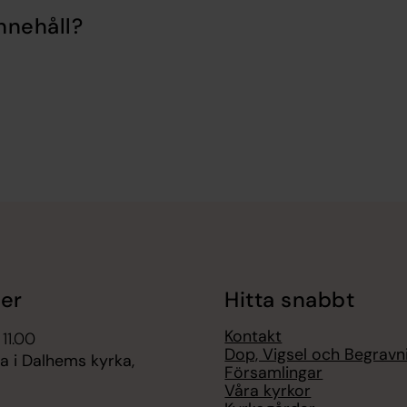
nnehåll?
er
Hitta snabbt
Kontakt
 11.00
Dop, Vigsel och Begravn
 i Dalhems kyrka,
Församlingar
Våra kyrkor