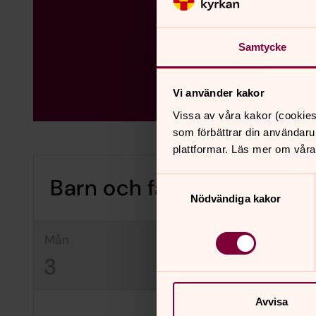
Samtycke
Vi använder kakor
Vissa av våra kakor (cookies
som förbättrar din användaru
plattformar. Läs mer om våra
Barn och familj
Samtyckesval
Nödvändiga kakor
mån
tis
on
3
4
5
Avvisa