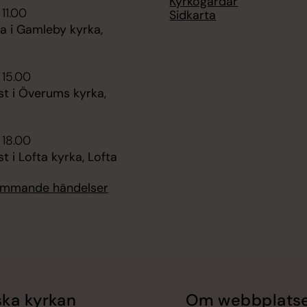
Kyrkogårdar
 11.00
Sidkarta
 i Gamleby kyrka,
 15.00
st i Överums kyrka,
 18.00
t i Lofta kyrka, Lofta
kommande händelser
ka kyrkan
Om webbplats