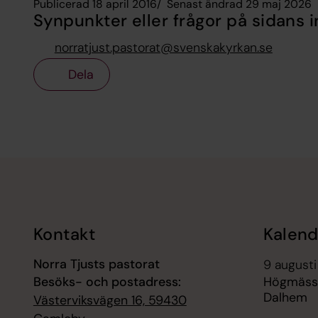
Publicerad 18 april 2016
Senast ändrad 29 maj 2026
Synpunkter eller frågor på sidans i
norratjust.pastorat@svenskakyrkan.se
Dela
Tillbaka till toppen
Tillbaka till innehållet
Kontakt
Kalend
Norra Tjusts pastorat
9 augusti
Besöks- och postadress:
Högmässa
Dalhem
Västerviksvägen 16, 59430