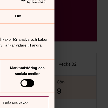
Om
å kakor för analys och kakor
 länkar vidare till andra
Vecka 32
Marknadsföring och
sociala medier
lör
sön
8
9
Tillåt alla kakor