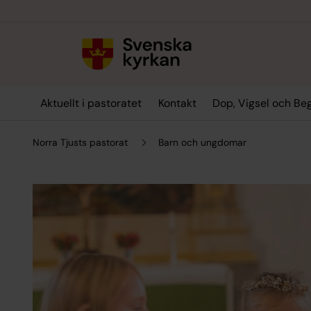
Till innehållet
Till undermeny
Aktuellt i pastoratet
Kontakt
Dop, Vigsel och Be
Norra Tjusts pastorat
Barn och ungdomar