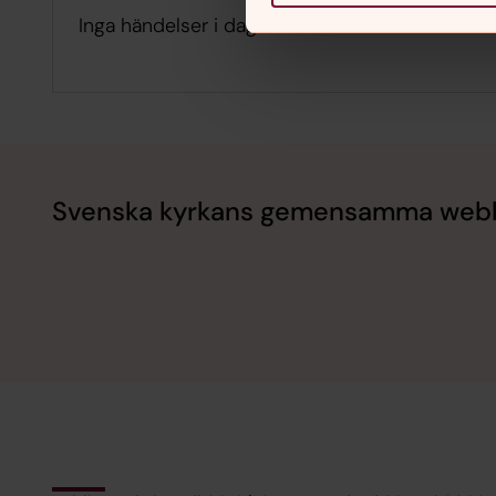
Inga händelser i dag.
Svenska kyrkans gemensamma web