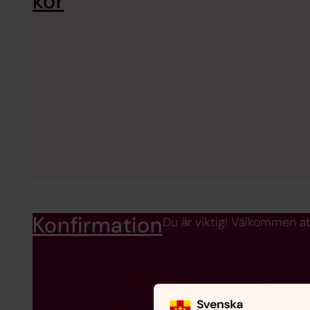
kör
Konfirmation
Du är viktig! Välkommen at