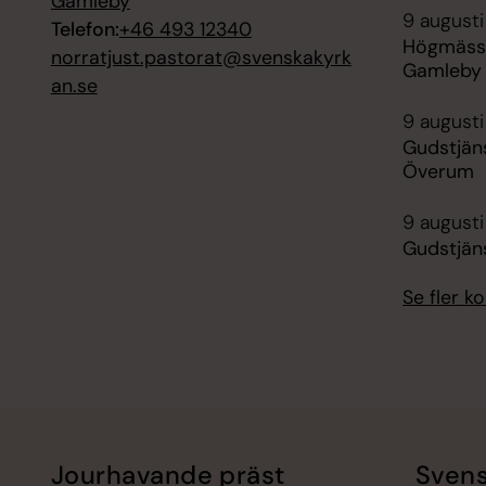
Gamleby
9 augusti
Telefon:
+46 493 12340
Högmässa
norratjust.pastorat@svenskakyrk
Gamleby
an.se
9 augusti
Gudstjän
Överum
9 augusti
Gudstjäns
Se fler 
Jourhavande präst
Svens