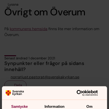
Lyssna
Övrigt om Överum
På
kommunens hemsida
finns lite mer information om
Överum.
Senast ändrad 1 december 2021
Synpunkter eller frågor på sidans
innehåll?
norratjust.pastorat@svenskakyrkan.se
Dela
Samtycke
Information
Om