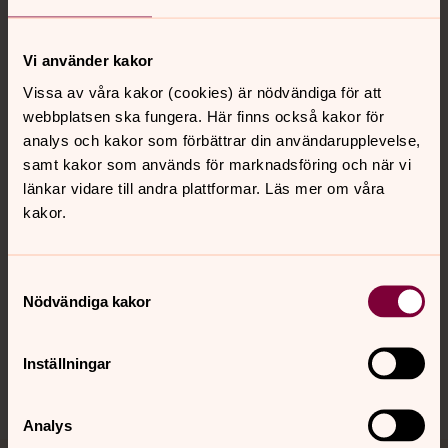
Tillbaka till toppen
Tillbaka till innehållet
Vi använder kakor
Vissa av våra kakor (cookies) är nödvändiga för att
Kontakt
webbplatsen ska fungera. Här finns också kakor för
analys och kakor som förbättrar din användarupplevelse,
samt kakor som används för marknadsföring och när vi
Kalender
länkar vidare till andra plattformar. Läs mer om våra
kakor.
Hitta snabbt
Samtyckesval
Nödvändiga kakor
Sociala kanaler
Inställningar
Analys