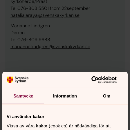
Kyrkoherde/Präst
Tel 076-803 5501 fr.om 22september
natalia.araya@svenskakyrkan.se
Marianne Lindgren
Diakon
Tel 076-809 9688
marianne.lindgren@svenskakyrkan.se
Samtycke
Information
Om
Vi använder kakor
Vissa av våra kakor (cookies) är nödvändiga för att