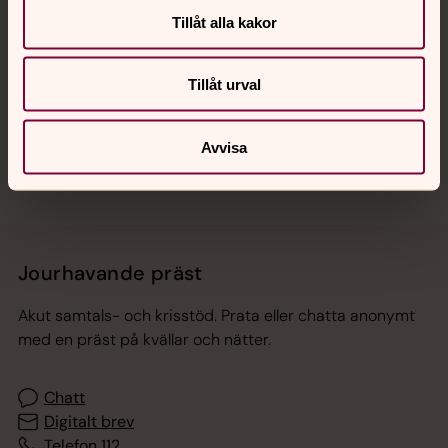
Tillåt alla kakor
Hitta snabbt
Tillåt urval
Sociala kanaler
Avvisa
Jourhavande präst
Akut samtals- och krisstöd. Prata eller chatta anonymt
med en präst på kvällar och nätter.
Chatt
Digitalt brev
Telefon 112