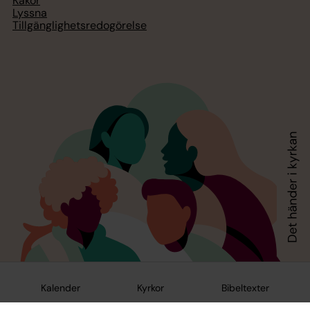
Kakor
Lyssna
Tillgänglighetsredogörelse
Kalender
Kyrkor
Bibeltexter