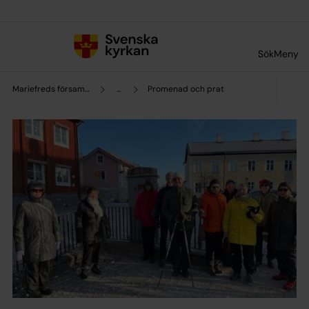
Till innehållet
Till undermeny
Sök
Meny
Mariefreds församling
...
Promenad och prat