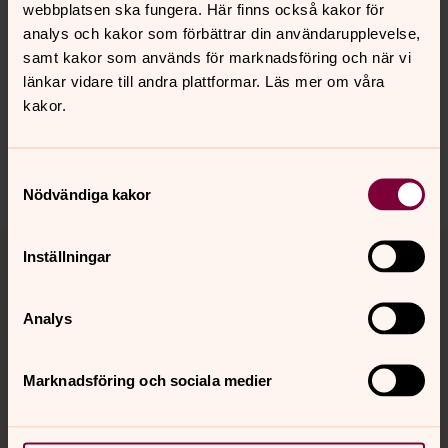
webbplatsen ska fungera. Här finns också kakor för
Senast ändrad 14 januari 2026
analys och kakor som förbättrar din användarupplevelse,
Synpunkter eller frågor på sidans
samt kakor som används för marknadsföring och när vi
innehåll?
länkar vidare till andra plattformar. Läs mer om våra
mariefreds.forsamling@svenskakyrkan.se
kakor.
Dela
Samtyckesval
Nödvändiga kakor
Tillbaka till toppen
Tillbaka till innehållet
Inställningar
Analys
Kontakt
Marknadsföring och sociala medier
Kalender