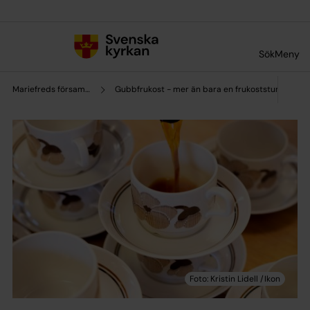
Till innehållet
Till undermeny
Sök
Meny
Mariefreds församling
Gubbfrukost - mer än bara en frukoststund