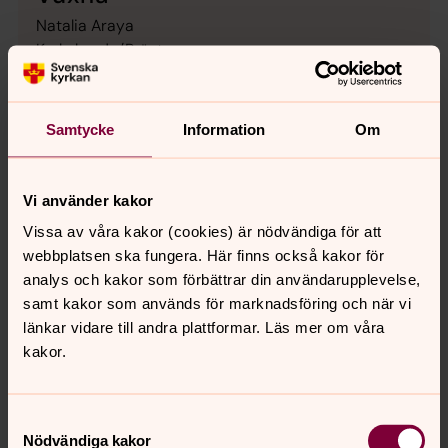
Natalia Araya
Kyrkoherde/Präst
Tel 076-803 5501 fr.om 22september
natalia.araya@svenskakyrkan.se
Samtycke
Information
Om
Marianne Lindgren
Diakon
Tel 076-809 9688
Vi använder kakor
marianne.lindgren@svenskakyrkan.se
Vissa av våra kakor (cookies) är nödvändiga för att
webbplatsen ska fungera. Här finns också kakor för
analys och kakor som förbättrar din användarupplevelse,
samt kakor som används för marknadsföring och när vi
länkar vidare till andra plattformar. Läs mer om våra
kakor.
Samtyckesval
Nödvändiga kakor