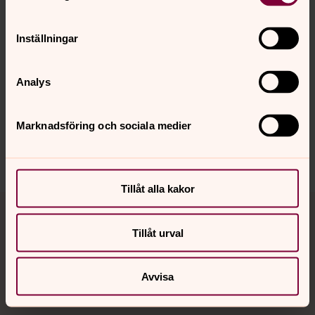
Inställningar
Senast ändrad 21 september 2025
Synpunkter eller frågor på sidans
innehåll?
Analys
mariefreds.forsamling@svenskakyrkan.se
Marknadsföring och sociala medier
Dela
Tillåt alla kakor
Tillbaka till toppen
Tillbaka till innehållet
Tillåt urval
Kontakt
Avvisa