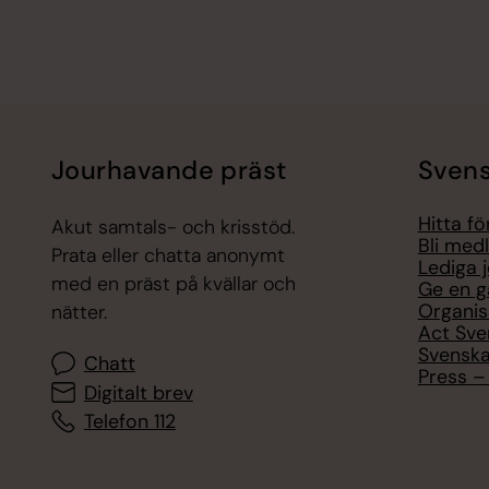
Jourhavande präst
Svens
Hitta f
Akut samtals- och krisstöd.
Bli med
Prata eller chatta anonymt
Lediga 
med en präst på kvällar och
Ge en g
Organis
nätter.
Act Sve
Svenska
Chatt
Press – 
Digitalt brev
Telefon 112