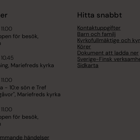
er
Hitta snabbt
Kontaktuppgifter
 11.00
Barn och familj
ppen för besök,
Kyrkofullmäktige och ky
n
Körer
Dokument att ladda ner
 10.45
Sverige-Finsk verksamh
Sidkarta
ing, Mariefreds kyrka
 11.00
 - 10:e sön e Tref
åvor", Mariefreds kyrka
 11.00
ppen för besök,
n
kommande händelser