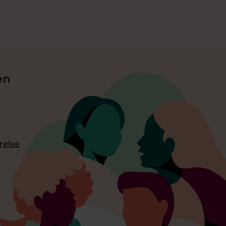
en
relse