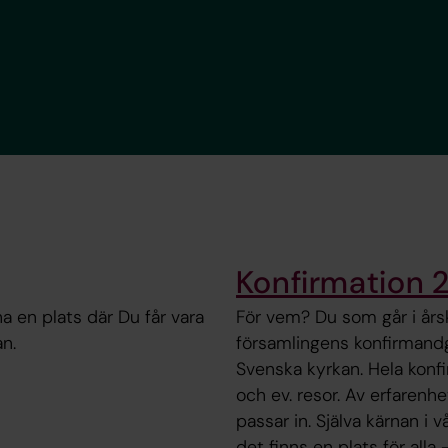
Konfirmation
ha en plats där Du får vara
För vem? Du som går i årsk
n.
församlingens konfirmandgr
Svenska kyrkan. Hela konfi
och ev. resor. Av erfarenh
passar in. Själva kärnan i 
det finns en plats för alla 