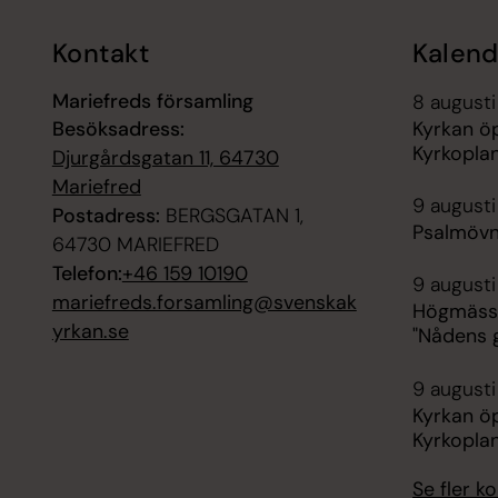
Kontakt
Kalend
Mariefreds församling
8 augusti
Besöksadress:
Kyrkan ö
Kyrkopla
Djurgårdsgatan 11, 64730
Mariefred
9 augusti
Postadress:
BERGSGATAN 1,
Psalmövn
64730 MARIEFRED
Telefon:
+46 159 10190
9 augusti
mariefreds.forsamling@svenskak
Högmässa
yrkan.se
"Nådens g
9 augusti
Kyrkan ö
Kyrkopla
Se fler 