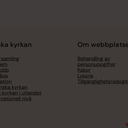
ka kyrkan
Om webbplats
örsamling
Behandling av
lem
personuppgifter
jobb
Kakor
åva
Lyssna
ation
Tillgänglighetsredogö
nska kyrkan
 kyrkan i utlandet
nationell nivå