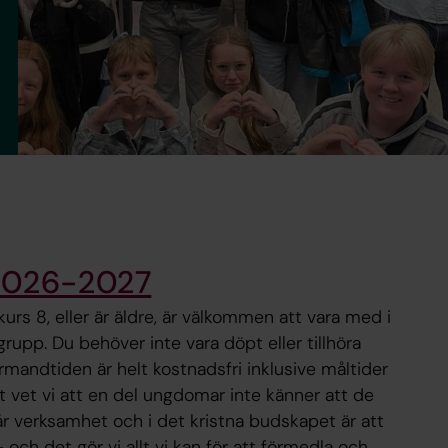
 2026-2027
urs 8, eller är äldre, är välkommen att vara med i
upp. Du behöver inte vara döpt eller tillhöra
rmandtiden är helt kostnadsfri inklusive måltider
et vet vi att en del ungdomar inte känner att de
vår verksamhet och i det kristna budskapet är att
– och det gör vi allt vi kan för att förmedla och