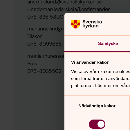
anci.naslund@svenskakyrkan.se
Ungdomar/ledarskola/konfirmander
076-836 5800
marianne.lindgren@svenskakyrkan.se
Diakon
076-8099688
Samtycke
monia.thuresson@svenskakyrkan.se
Vi använder kakor
Präst
076-8035502
Vissa av våra kakor (cookies
som förbättrar din användaru
plattformar. Läs mer om våra
Samtyckesval
Nödvändiga kakor