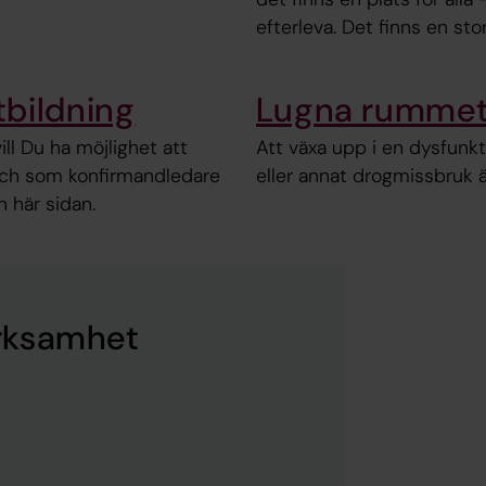
efterleva. Det finns en stor
bildning
Lugna rumme
ill Du ha möjlighet att
Att växa upp i en dysfunkt
och som konfirmandledare
eller annat drogmissbruk ä
n här sidan.
rksamhet