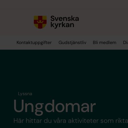
Till innehållet
Till undermeny
Kontaktuppgifter
Gudstjänstliv
Bli medlem
Di
Lyssna
Ungdomar
Här hittar du våra aktiviteter som rikt