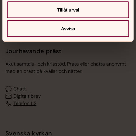
Sociala kanaler
Tillåt urval
Avvisa
Jourhavande präst
Akut samtals- och krisstöd. Prata eller chatta anonymt
med en präst på kvällar och nätter.
Chatt
Digitalt brev
Telefon 112
Svenska kyrkan