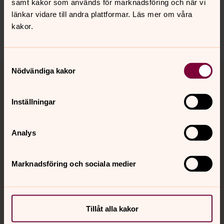
samt kakor som används för marknadsföring och när vi
länkar vidare till andra plattformar. Läs mer om våra
Dela
kakor.
Samtyckesval
Tillbaka till toppen
Tillbaka till innehållet
Nödvändiga kakor
Inställningar
Kontakt
Analys
Kalender
Marknadsföring och sociala medier
Hitta snabbt
Tillåt alla kakor