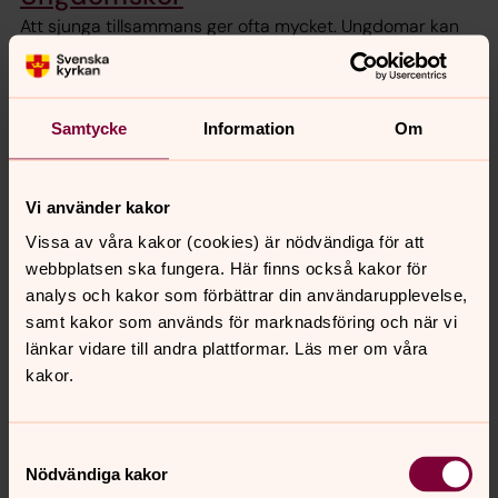
Att sjunga tillsammans ger ofta mycket. Ungdomar kan
sjunga i såväl vuxenkörer som körer med bara
ungdomar. Se vad som för tillfället finns för dig!
Samtycke
Information
Om
Vuxenkör
Sjung med i Luleå domkyrkoförsamlings körer för vuxna!
Körverksamheten startar igen i augusti 2026. Varmt
Vi använder kakor
välkommen till en ny termin med musik, gemenskap och
Vissa av våra kakor (cookies) är nödvändiga för att
inspirerande körsång.
webbplatsen ska fungera. Här finns också kakor för
analys och kakor som förbättrar din användarupplevelse,
Musikundervisning
samt kakor som används för marknadsföring och när vi
länkar vidare till andra plattformar. Läs mer om våra
Luleå domkyrkoförsamlings musiker erbjuder
kakor.
musikundervisning till barn och ungdomar i mån av tid.
Förtur ger till barn och ungdomar inom Luleå
domkyrkoförsamlings körer och övriga verksamheter.
Samtyckesval
Nödvändiga kakor