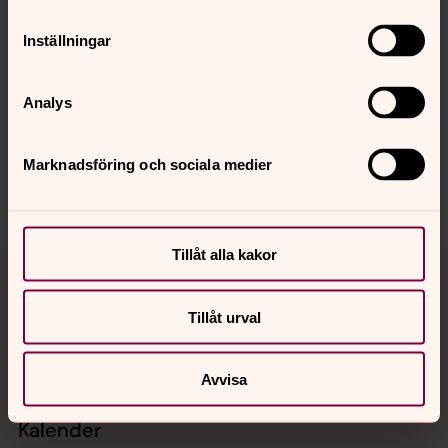
Inställningar
Senast ändrad 27 september 2024
Synpunkter eller frågor på sidans
innehåll?
Analys
lulea.domkyrkoforsamling@svenskakyrkan.se
Dela
Marknadsföring och sociala medier
Tillbaka till toppen
Tillbaka till innehållet
Tillåt alla kakor
Tillåt urval
Kontakt
Avvisa
Kalender