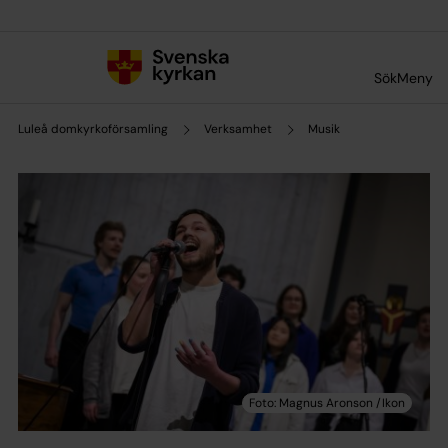
Till innehållet
Till undermeny
Sök
Meny
Luleå domkyrkoförsamling
Verksamhet
Musik