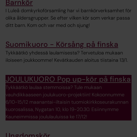
Barnkör
I Luleå domkyrkoförsamling har vi barnkörverksamhet för
olika åldersgrupper. Se efter vilken kör som verkar passa
ditt barn. Kom och var med och sjung!
Suomikuoro - Körsång på finska
Tykkäätkö yhdessä laulamisesta? Tervetuloa mukaan
iloiseen joukkoomme! Kevätkauden aloitus tiistaina 13/1.
JOULUKUORO Pop up-kör på finska
Tykkäätkö laulaa stemmoissa? Tule mukaan
vauhdikkaaseen joulukuoro-projektiin! Kokoonnumme
6/10-15/12 maanantai-iltaisin tuomiokirkkoseurakunnan
kuorosalissa, Nygatan 10, klo 19-20.30. Esiinnymme
Kauneimmissa joululauluissa ke 17/12!
Ungdomskör