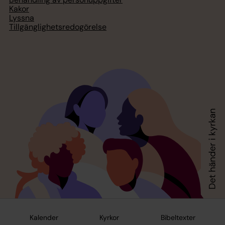
Kakor
Lyssna
Tillgänglighetsredogörelse
Kalender
Kyrkor
Bibeltexter