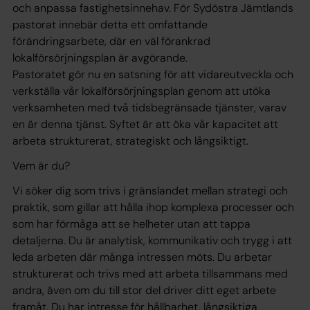
och anpassa fastighetsinnehav. För Sydöstra Jämtlands
pastorat innebär detta ett omfattande
förändringsarbete, där en väl förankrad
lokalförsörjningsplan är avgörande.
Pastoratet gör nu en satsning för att vidareutveckla och
verkställa vår lokalförsörjningsplan genom att utöka
verksamheten med två tidsbegränsade tjänster, varav
en är denna tjänst. Syftet är att öka vår kapacitet att
arbeta strukturerat, strategiskt och långsiktigt.
Vem är du?
Vi söker dig som trivs i gränslandet mellan strategi och
praktik, som gillar att hålla ihop komplexa processer och
som har förmåga att se helheter utan att tappa
detaljerna. Du är analytisk, kommunikativ och trygg i att
leda arbeten där många intressen möts. Du arbetar
strukturerat och trivs med att arbeta tillsammans med
andra, även om du till stor del driver ditt eget arbete
framåt. Du har intresse för hållbarhet, långsiktiga