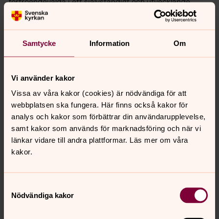
förtroendevalda i ett självständigt och utvecklande
arbete med tydligt mandat.
Vill du bidra med struktur, analys och framtidsfokus i ett
uppdrag där både människa, miljö och ekonomi räknas?
Samtycke
Information
Om
Välkommen med din ansökan till Sydöstra Jämtlands
pastorat.
Vi använder kakor
Vissa av våra kakor (cookies) är nödvändiga för att
webbplatsen ska fungera. Här finns också kakor för
analys och kakor som förbättrar din användarupplevelse,
samt kakor som används för marknadsföring och när vi
Om tjänsten
länkar vidare till andra plattformar. Läs mer om våra
Placeringsort: Östersund, Jämtlands län
kakor.
Ansök senast 14 augusti
Anställningsform
Tidsbegränsad anställning
Samtyckesval
Anställningens omfattning
Nödvändiga kakor
Heltid