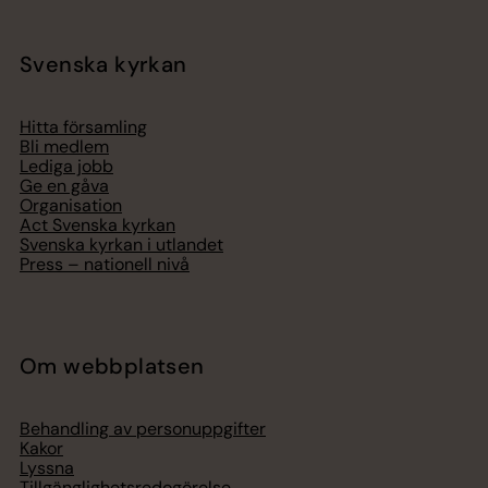
Svenska kyrkan
Hitta församling
Bli medlem
Lediga jobb
Ge en gåva
Organisation
Act Svenska kyrkan
Svenska kyrkan i utlandet
Press – nationell nivå
Om webbplatsen
Behandling av personuppgifter
Kakor
Lyssna
Tillgänglighetsredogörelse