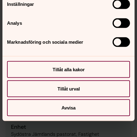
Inställningar
Publiceringsdatum
2026-05-22
Analys
Löneform
Månadslön
Marknadsföring och sociala medier
Sysselsättningsgrad
100
Tillträde
Tillåt alla kakor
Från 1 oktober
Antal lediga befattningar
Tillåt urval
1
Yrkeskategori
Avvisa
Fastighetsförvaltning
Enhet
Sydöstra Jämtlands pastorat, Fastighet