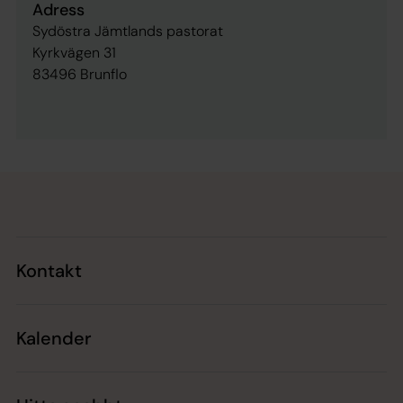
Adress
Sydöstra Jämtlands pastorat
Kyrkvägen 31
83496 Brunflo
Tillbaka till toppen
Tillbaka till innehållet
Kontakt
Kalender