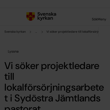
Till innehållet
Till undermeny
Sök
Meny
Svenska kyrkan
...
Vi söker projektledare till lokalförsörjningsa
Lyssna
Vi söker projektledare
till
lokalförsörjningsarbete
t i Sydöstra Jämtlands
pastorat