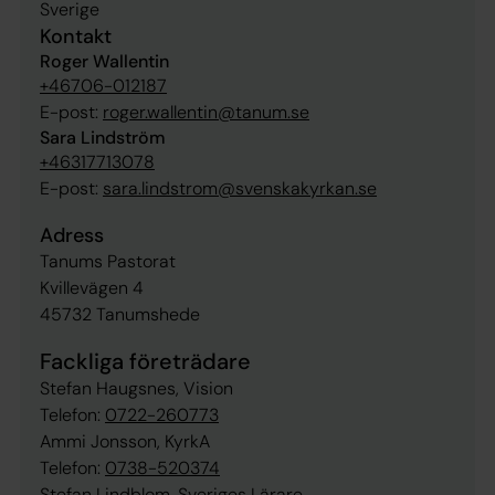
Sverige
Kontakt
Roger Wallentin
+46706-012187
E-post:
roger.wallentin@tanum.se
Sara Lindström
+46317713078
E-post:
sara.lindstrom@svenskakyrkan.se
Adress
Tanums Pastorat
Kvillevägen 4
45732 Tanumshede
Fackliga företrädare
Stefan Haugsnes, Vision
Telefon:
0722-260773
Ammi Jonsson, KyrkA
Telefon:
0738-520374
Stefan Lindblom, Sveriges Lärare