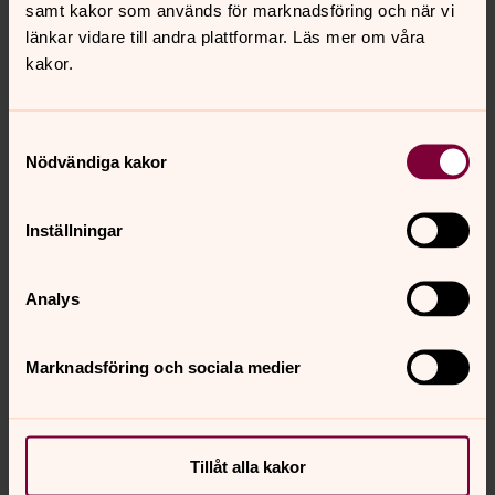
samt kakor som används för marknadsföring och när vi
Om tjänsten
länkar vidare till andra plattformar. Läs mer om våra
Placeringsort: Tanum, Västra Götalands län
kakor.
Ansök senast 9 augusti
Anställningsform
Tillsvidareanställning
Samtyckesval
Nödvändiga kakor
Anställningens omfattning
Heltid
Inställningar
Publiceringsdatum
2026-06-10
Analys
Löneform
Månadslön
Marknadsföring och sociala medier
Sysselsättningsgrad
100%
Tillträde
Tillåt alla kakor
1 september 2026 eller efter överenskommelse