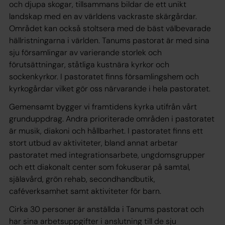
och djupa skogar, tillsammans bildar de ett unikt
landskap med en av världens vackraste skärgårdar.
Området kan också stoltsera med de bäst välbevarade
hällristningarna i världen. Tanums pastorat är med sina
sju församlingar av varierande storlek och
förutsättningar, ståtliga kustnära kyrkor och
sockenkyrkor. I pastoratet finns församlingshem och
kyrkogårdar vilket gör oss närvarande i hela pastoratet.
Gemensamt bygger vi framtidens kyrka utifrån vårt
grunduppdrag. Andra prioriterade områden i pastoratet
är musik, diakoni och hållbarhet. I pastoratet finns ett
stort utbud av aktiviteter, bland annat arbetar
pastoratet med integrationsarbete, ungdomsgrupper
och ett diakonalt center som fokuserar på samtal,
själavård, grön rehab, secondhandbutik,
caféverksamhet samt aktiviteter för barn.
Cirka 30 personer är anställda i Tanums pastorat och
har sina arbetsuppgifter i anslutning till de sju