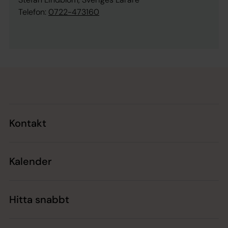
Telefon:
0722-473160
Tillbaka till toppen
Tillbaka till innehållet
Kontakt
Kalender
Hitta snabbt