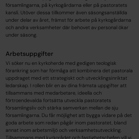
församlingarna, på kyrkogårdarna eller på pastoratets
kansli. Utöver dessa tillkommer även säsongsanställda
under delar av året, främst för arbete på kyrkogårdarna
och andra verksamheter där behovet av personal ökar
under säsong.
Arbetsuppgifter
Vi söker nu en kyrkoherde med gedigen teologisk
förankring som har förmåga att kombinera det pastorala
uppdraget med ett strategiskt och utvecklingsinriktat
ledarskap. I rollen blir en av dina främsta uppgifter att
tillsammans med medarbetare, ideella och
förtroendevalda fortsätta utveckla pastoratets
församlingsliv och stärka samverkan mellan de sju
församlingarna. Du får möjlighet att bygga vidare på det
goda arbete som redan pågår inom pastoratet, bland
annat inom arbetsmiljö och verksamhetsutveckling.
Tillsammans med kyrkorådet och fastighetschefen vill vi