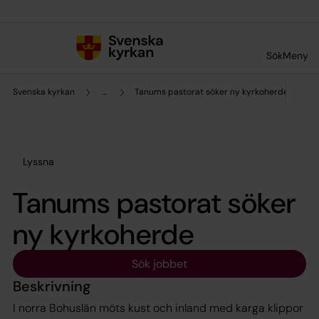
Till innehållet
Till undermeny
Sök
Meny
Svenska kyrkan
...
Tanums pastorat söker ny kyrkoherde
Lyssna
Tanums pastorat söker
ny kyrkoherde
Sök jobbet
Beskrivning
I norra Bohuslän möts kust och inland med karga klippor