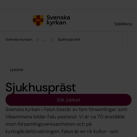
Till innehållet
Till undermeny
Sök
Meny
Svenska kyrkan
...
Sjukhuspräst
Lyssna
Sjukhuspräst
Sök jobbet
Svenska kyrkan i Falun består av fem församlingar som
tillsammans bildar Falu pastorat. Vi är ca 70 anställda
inom församlingsverksamheten och på
kyrkogårdsförvaltningen. Falun är en rik kultur- och