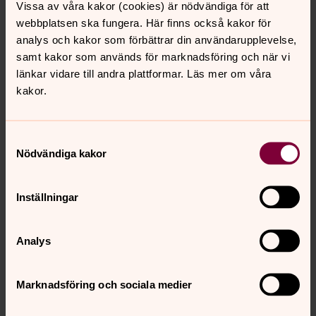
Vissa av våra kakor (cookies) är nödvändiga för att
webbplatsen ska fungera. Här finns också kakor för
Anställningens omfattning
analys och kakor som förbättrar din användarupplevelse,
Heltid
samt kakor som används för marknadsföring och när vi
Publiceringsdatum
länkar vidare till andra plattformar. Läs mer om våra
2026-05-22
kakor.
Löneform
Månadslön
Samtyckesval
Nödvändiga kakor
Sysselsättningsgrad
100%
Inställningar
Tillträde
2026-09-01
Analys
Antal lediga befattningar
1
Marknadsföring och sociala medier
Yrkeskategori