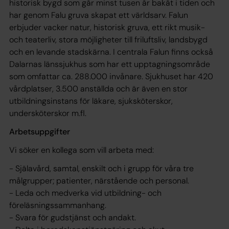
historisk bygd som går minst tusen år bakåt i tiden och
har genom Falu gruva skapat ett världsarv. Falun
erbjuder vacker natur, historisk gruva, ett rikt musik-
och teaterliv, stora möjligheter till friluftsliv, landsbygd
och en levande stadskärna. I centrala Falun finns också
Dalarnas länssjukhus som har ett upptagningsområde
som omfattar ca. 288.000 invånare. Sjukhuset har 420
vårdplatser, 3.500 anställda och är även en stor
utbildningsinstans för läkare, sjuksköterskor,
undersköterskor m.fl.
Arbetsuppgifter
Vi söker en kollega som vill arbeta med:
- Själavård, samtal, enskilt och i grupp för våra tre
målgrupper; patienter, närstående och personal.
- Leda och medverka vid utbildning- och
föreläsningssammanhang.
- Svara för gudstjänst och andakt.