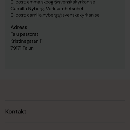
E-post:
emma.skoog@svenskakyrkan.se
Camilla Nyberg, Verksamhetschef
E-post:
camilla.nyberg@svenskakyrkan.se
Adress
Falu pastorat
Kristinegatan 11
79171 Falun
Tillbaka till toppen
Tillbaka till innehållet
Kontakt