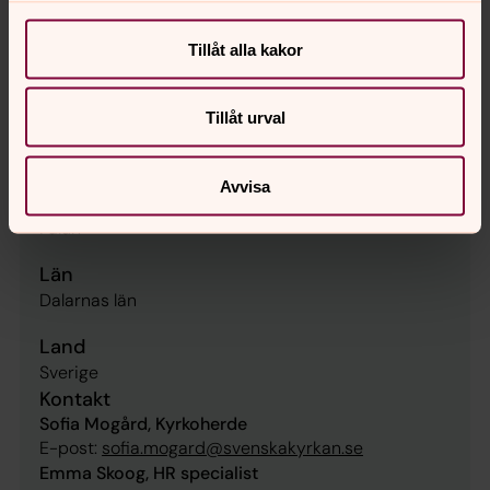
Präster
Tillåt alla kakor
Enhet
Falu pastorat
Tillåt urval
Referensnummer
2026/449
Avvisa
Ort
Falun
Län
Dalarnas län
Land
Sverige
Kontakt
Sofia Mogård, Kyrkoherde
E-post:
sofia.mogard@svenskakyrkan.se
Emma Skoog, HR specialist