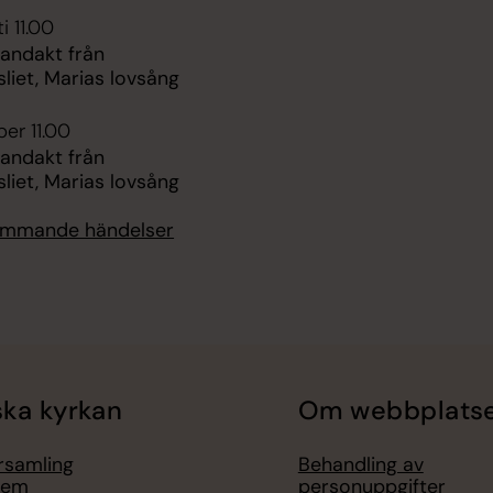
i 11.00
 andakt från
liet, Marias lovsång
er 11.00
 andakt från
liet, Marias lovsång
kommande händelser
ka kyrkan
Om webbplats
örsamling
Behandling av
lem
personuppgifter