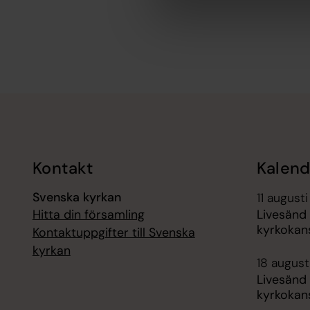
Tillbaka till toppen
Tillbaka till innehållet
Kontakt
Kalend
Svenska kyrkan
11 augusti
Hitta din församling
Livesänd
kyrkokans
Kontaktuppgifter till Svenska
kyrkan
18 augusti
Livesänd
kyrkokans