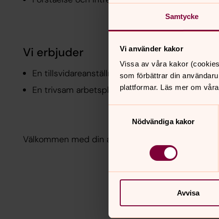
Samtycke
Vi använder kakor
Vi erbjuder
Vissa av våra kakor (cookies
En tillsvidareanställning, 75-100 %
som förbättrar din användaru
plattformar. Läs mer om våra
En trivsam arbetsplats i ett gott gäng med plac
Samtyckesval
Nödvändiga kakor
Välkommen med din ansökan, med CV och personl
Avvisa