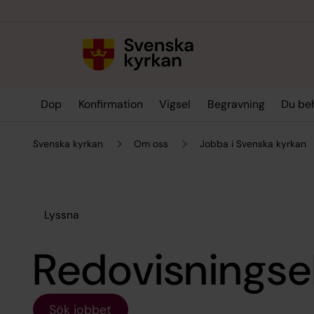
Till innehållet
Till undermeny
Dop
Konfirmation
Vigsel
Begravning
Du be
Svenska kyrkan
Om oss
Jobba i Svenska kyrkan
Lyssna
Redovisnings
Sök jobbet