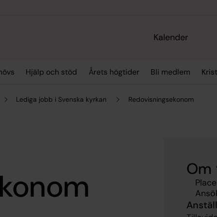
Kalender
hövs
Hjälp och stöd
Årets högtider
Bli medlem
Kris
Lediga jobb i Svenska kyrkan
Redovisningsekonom
Om 
ekonom
Place
Ansök
Anstäl