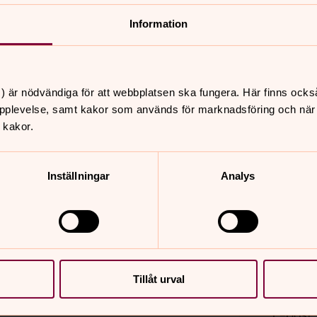
Sverige
Kontak
Information
Git Sko
0381-6
E-post
) är nödvändiga för att webbplatsen ska fungera. Här finns ocks
Carl C
pplevelse, samt kakor som används för marknadsföring och när vi
0381-6
 kakor.
ering i Eksjö, Kyrkbacksgården
E-post
Adress
Inställningar
Analys
Södra V
igt brev,
senast 17 Augusti.
Österlå
57531 E
Fackl
Emmie D
Tillåt urval
Telefon
E-post