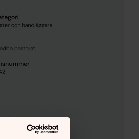
ategori
ister och handläggare
edbo pastorat
ensnummer
42
ngs län