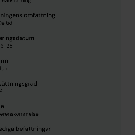
areanställning
lningens omfattning
Deltid
eringsdatum
6-25
orm
lön
sättningsgrad
%
de
överenskommelse
lediga befattningar