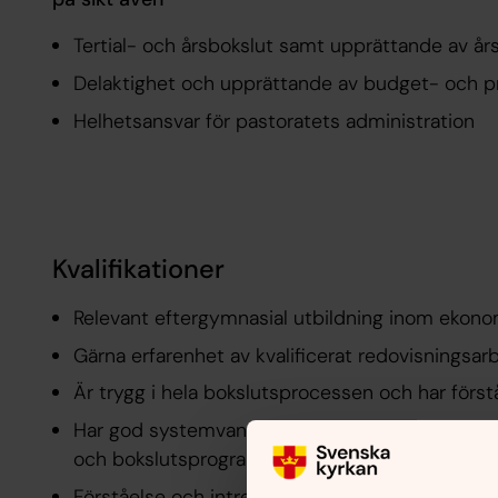
Tertial- och årsbokslut samt upprättande av år
Delaktighet och upprättande av budget- och 
Helhetsansvar för pastoratets administration
Kvalifikationer
Relevant eftergymnasial utbildning inom ekonom
Gärna erfarenhet av kvalificerat redovisningsar
Är trygg i hela bokslutsprocessen och har först
Har god systemvana. För tillfället arbetar vi me
och bokslutsprogram fr.o.m. 2026 blir Capego b
Förståelse och intresse för Svenska kyrkans u