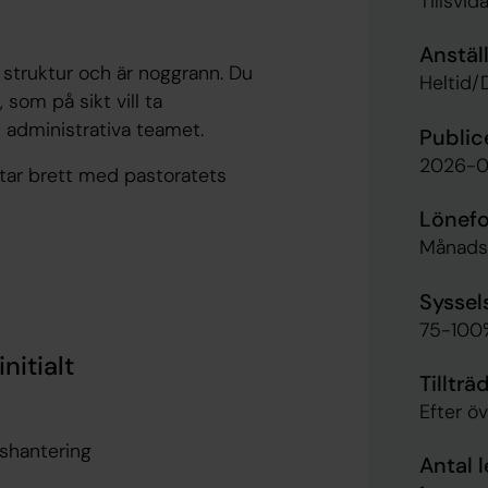
Tillsvid
Anstäl
r, struktur och är noggrann. Du
Heltid/
som på sikt vill ta
 administrativa teamet.
Public
2026-0
etar brett med pastoratets
Lönef
Månads
Syssel
75-100
initialt
Tillträ
Efter 
shantering
Antal 