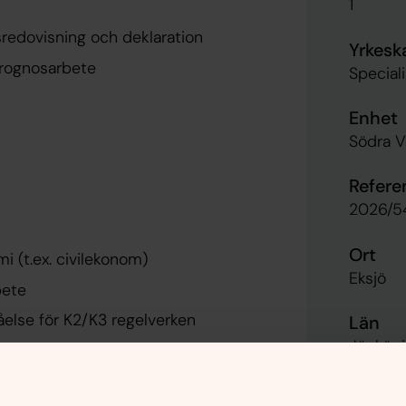
1
sredovisning och deklaration
Yrkesk
prognosarbete
Special
Enhet
Södra V
Refer
2026/5
Ort
i (t.ex. civilekonom)
Eksjö
bete
åelse för K2/K3 regelverken
Län
Jönköpi
d redovisning i Eniac Aveny
okslut.
Land
ppdrag och verksamhet.