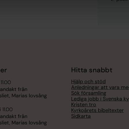
er
Hitta snabbt
Hjälp och stöd
 11.00
Anledningar att vara m
 andakt från
Sök församling
liet, Marias lovsång
Lediga jobb i Svenska k
Kristen tro
 11.00
Kyrkoårets bibeltexter
Sidkarta
 andakt från
liet, Marias lovsång