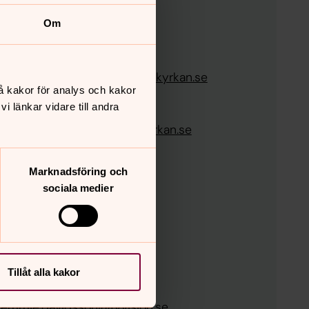
t
Om
ug Olausson
62354
:
git.skougolausson@svenskakyrkan.se
å kakor för analys och kakor
edermark
 länkar vidare till andra
62320
:
carl.cedermark@svenskakyrkan.se
Marknadsföring och
edbo pastorat
sociala medier
nggatan 17
ksjö
iga företrädare
avidsson (Vision)
Tillåt alla kakor
:
0495-23854
:
emmie.davidsson@fv.vision.se