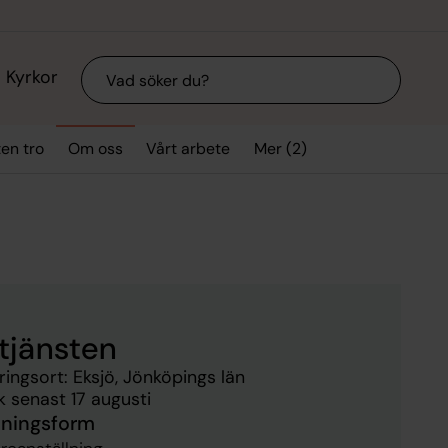
Sök
Kyrkor
Mer (2)
ten tro
Om oss
Vårt arbete
tjänsten
ringsort: Eksjö, Jönköpings län
 senast 17 augusti
lningsform