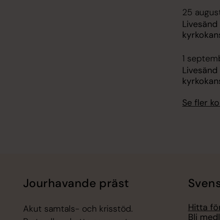
25 august
Livesänd
kyrkokans
1 septemb
Livesänd
kyrkokans
Se fler 
Jourhavande präst
Svens
Hitta f
Akut samtals- och krisstöd.
Bli med