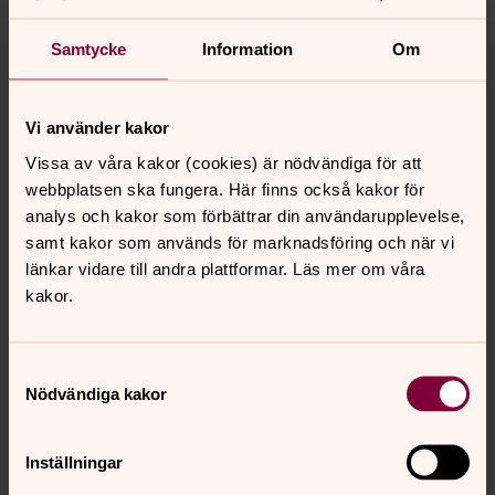
utvecklingsenheten. Hos oss jobbar ca 250
Samtycke
Information
Om
medarbetare, drygt 100 förtroendevalda och hundratals
ideella medarbetare. Tillsammans brinner vi för att bidra
till ett gott liv för alla i Norrköping. Vi är måna om en god
Vi använder kakor
arbetsmiljö och jobbar för att vår arbetsplats ska
präglas av öppenhet och gemenskap. Vi strävar efter att
Vissa av våra kakor (cookies) är nödvändiga för att
vara en attraktiv arbetsgivare med öppet arbetsklimat
webbplatsen ska fungera. Här finns också kakor för
som präglas av respekt för allas lika värde. Läs gärna
analys och kakor som förbättrar din användarupplevelse,
mer om vår verksamhet:
samt kakor som används för marknadsföring och när vi
www.svenskakyrkan.se/norrkoping
länkar vidare till andra plattformar. Läs mer om våra
kakor.
Om tjänsten
Samtyckesval
Nödvändiga kakor
Placeringsort: Norrköping
Ansök senast 9 augusti
Anställningsform
Inställningar
Tillsvidareanställning