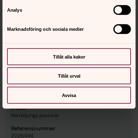
Anställningens omfattning
Analys
Heltid/Deltid
Publiceringsdatum
Marknadsföring och sociala medier
2026-06-09
Sysselsättningsgrad
100
Tillåt alla kakor
Antal lediga befattningar
1
Tillåt urval
Yrkeskategori
Präster
Avvisa
Enhet
Norrköpings pastorat
Referensnummer
2026/494