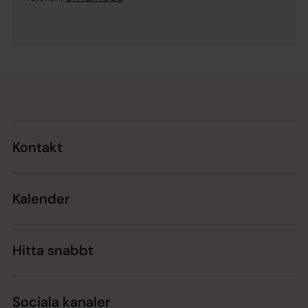
Tillbaka till toppen
Tillbaka till innehållet
Kontakt
Kalender
Hitta snabbt
Sociala kanaler