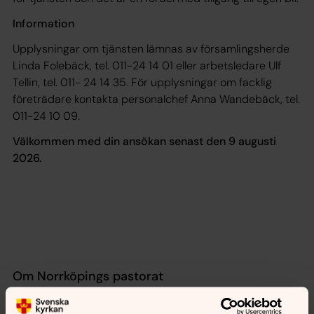
Information
Upplysningar om tjänsten lämnas av församlingsherde
Linda Folebäck, tel. 011-24 14 01 eller arbetsledare Ulf
Tellin, tel. 011- 24 14 35. För upplysningar om facklig
företrädare kontakta personalchef Anna Wandebäck, tel.
011-24 10 09.
Välkommen med din ansökan senast den 9 augusti
2026.
Om Norrköpings pastorat
Svenska kyrkan i Norrköping består av fyra stora
församlingar, kyrkogårdsverksamheten, kansliet och