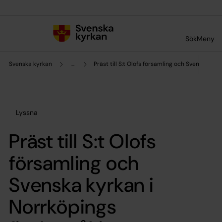
Till innehållet
Till undermeny
Sök
Meny
Svenska kyrkan
...
Präst till S:t Olofs församling och Svenska ky
Lyssna
Präst till S:t Olofs
församling och
Svenska kyrkan i
Norrköpings