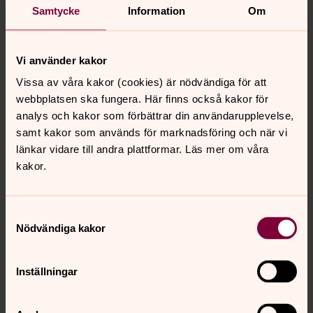
Samtycke
Information
Om
är du initiativrik och samarbetsorienterad
har du lätt för att skapa förtroende i olika
sammanhang
Vi använder kakor
ser du möjligheter där andra ser utmaningar
Vissa av våra kakor (cookies) är nödvändiga för att
webbplatsen ska fungera. Här finns också kakor för
gläds du åt att se människor växa och använda sina
analys och kakor som förbättrar din användarupplevelse,
gåvor
samt kakor som används för marknadsföring och när vi
Vi lägger stor vikt vid personlig lämplighet.
länkar vidare till andra plattformar. Läs mer om våra
Villkor
kakor.
Tillsvidareanställning
Tjänsten är på heltid
Tillträde enligt överenskommelse
Samtyckesval
Nödvändiga kakor
Kontakt
Martin Ahlqvist, Församlingsherde
Tel. 036-31 35 13
Inställningar
martin.ahlqvist@svenskakyrkan.se