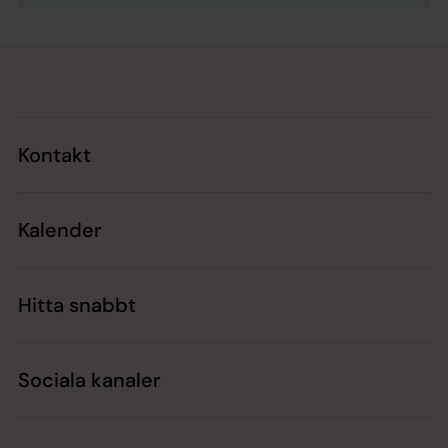
Tillbaka till toppen
Tillbaka till innehållet
Kontakt
Kalender
Hitta snabbt
Sociala kanaler