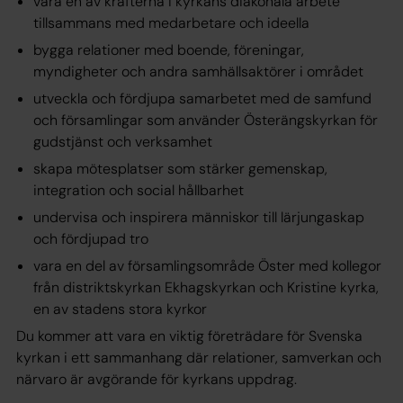
vara en av krafterna i kyrkans diakonala arbete
tillsammans med medarbetare och ideella
bygga relationer med boende, föreningar,
myndigheter och andra samhällsaktörer i området
utveckla och fördjupa samarbetet med de samfund
och församlingar som använder Österängskyrkan för
gudstjänst och verksamhet
skapa mötesplatser som stärker gemenskap,
integration och social hållbarhet
undervisa och inspirera människor till lärjungaskap
och fördjupad tro
vara en del av församlingsområde Öster med kollegor
från distriktskyrkan Ekhagskyrkan och Kristine kyrka,
en av stadens stora kyrkor
Du kommer att vara en viktig företrädare för Svenska
kyrkan i ett sammanhang där relationer, samverkan och
närvaro är avgörande för kyrkans uppdrag.