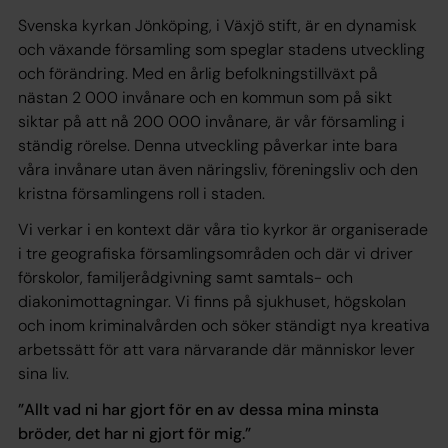
Svenska kyrkan Jönköping, i Växjö stift, är en dynamisk
och växande församling som speglar stadens utveckling
och förändring. Med en årlig befolkningstillväxt på
nästan 2 000 invånare och en kommun som på sikt
siktar på att nå 200 000 invånare, är vår församling i
ständig rörelse. Denna utveckling påverkar inte bara
våra invånare utan även näringsliv, föreningsliv och den
kristna församlingens roll i staden.
Vi verkar i en kontext där våra tio kyrkor är organiserade
i tre geografiska församlingsområden och där vi driver
förskolor, familjerådgivning samt samtals- och
diakonimottagningar. Vi finns på sjukhuset, högskolan
och inom kriminalvården och söker ständigt nya kreativa
arbetssätt för att vara närvarande där människor lever
sina liv.
”Allt vad ni har gjort för en av dessa mina minsta
bröder, det har ni gjort för mig.”