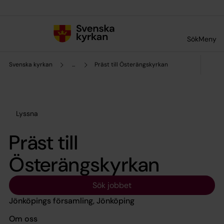
Till innehållet
Till undermeny
Sök
Meny
Svenska kyrkan
...
Präst till Österängskyrkan
Lyssna
Präst till
Österängskyrkan
Sök jobbet
Jönköpings församling, Jönköping
Om oss