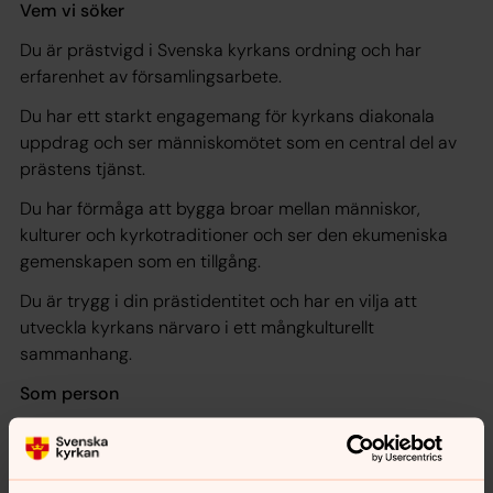
Vem vi söker
Du är prästvigd i Svenska kyrkans ordning och har
erfarenhet av församlingsarbete.
Du har ett starkt engagemang för kyrkans diakonala
uppdrag och ser människomötet som en central del av
prästens tjänst.
Du har förmåga att bygga broar mellan människor,
kulturer och kyrkotraditioner och ser den ekumeniska
gemenskapen som en tillgång.
Du är trygg i din prästidentitet och har en vilja att
utveckla kyrkans närvaro i ett mångkulturellt
sammanhang.
Som person
möter du människor med värme, respekt och
lyhördhet
bygger du gärna långsiktiga relationer