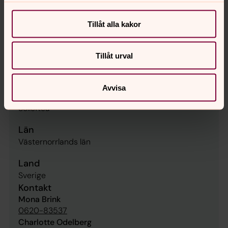
Präster
Tillåt alla kakor
Enhet
Sollefteå Pastorat
Tillåt urval
Referensnummer
2026/540
Avvisa
Ort
Sollefteå
Län
Västernorrlands län
Land
Sverige
Kontakt
Mona Brink
0620-83537
Charlotte Odelberg