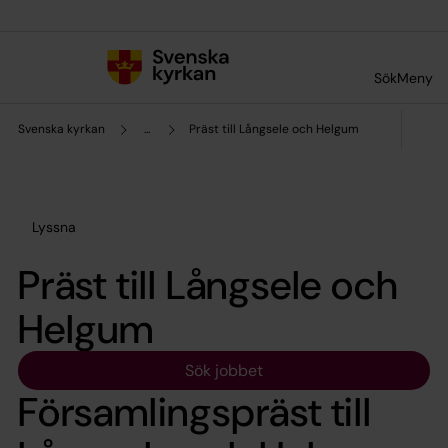
Till innehållet
Till undermeny
Sök
Meny
Svenska kyrkan
...
Präst till Långsele och Helgum
Lyssna
Präst till Långsele och
Helgum
Sök jobbet
Församlingspräst till