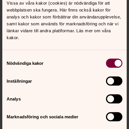
Tillsvidareanställning
Vissa av våra kakor (cookies) är nödvändiga för att
webbplatsen ska fungera. Här finns också kakor för
Anställningens omfattning
analys och kakor som förbättrar din användarupplevelse,
Heltid
samt kakor som används för marknadsföring och när vi
länkar vidare till andra plattformar. Läs mer om våra
Publiceringsdatum
kakor.
2026-07-02
Löneform
Månadslön
Samtyckesval
Nödvändiga kakor
Sysselsättningsgrad
100%
Inställningar
Tillträde
2026-10-01
Analys
Antal lediga befattningar
1
Marknadsföring och sociala medier
Yrkeskategori