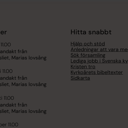
er
Hitta snabbt
Hjälp och stöd
 11.00
Anledningar att vara m
 andakt från
Sök församling
liet, Marias lovsång
Lediga jobb i Svenska k
Kristen tro
 11.00
Kyrkoårets bibeltexter
Sidkarta
 andakt från
liet, Marias lovsång
i 11.00
 andakt från
liet, Marias lovsång
er 11.00