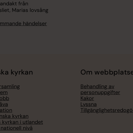
 andakt från
liet, Marias lovsång
kommande händelser
ka kyrkan
Om webbplats
örsamling
Behandling av
lem
personuppgifter
jobb
Kakor
åva
Lyssna
ation
Tillgänglighetsredogö
nska kyrkan
 kyrkan i utlandet
nationell nivå