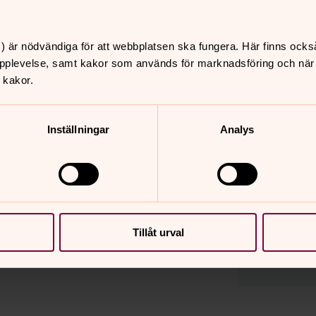
Sverige
 Tid för gemensam och egen
Kontak
gen är en tidsbegränsad
Per Bä
erenskommelse. Det finns tre
) är nödvändiga för att webbplatsen ska fungera. Här finns ocks
090-20
pplevelse, samt kakor som används för marknadsföring och när vi
E-post
 kakor.
Ola Jo
090-2
istret göras.
Inställningar
Analys
E-post
Adress
Umeå p
Östra E
90330
Tillåt urval