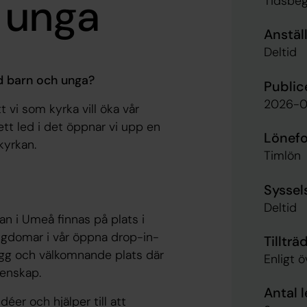
r unga
Tidsbeg
Anstäl
Deltid
ed barn och unga?
Public
2026-0
t vi som kyrka vill öka vår
ett led i det öppnar vi upp en
Lönef
kyrkan.
Timlön
Syssel
Deltid
an i Umeå finnas på plats i
ngdomar i vår öppna drop-in-
Tillträ
rygg och välkomnande plats där
Enligt 
enskap.
Antal 
er och hjälper till att