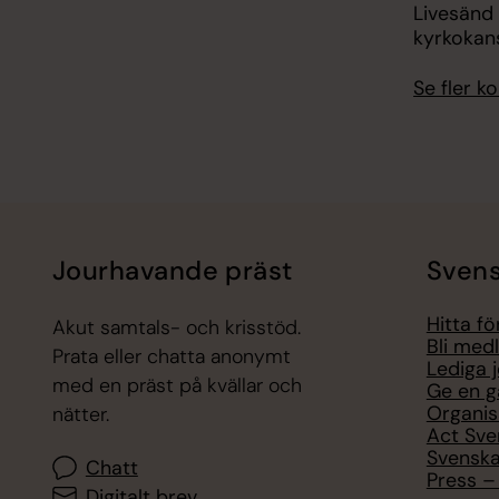
Livesänd
kyrkokans
Se fler 
Jourhavande präst
Svens
Hitta f
Akut samtals- och krisstöd.
Bli med
Prata eller chatta anonymt
Lediga 
med en präst på kvällar och
Ge en g
Organis
nätter.
Act Sve
Svenska
Chatt
Press – 
Digitalt brev