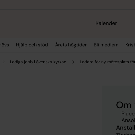
Kalender
hövs
Hjälp och stöd
Årets högtider
Bli medlem
Kris
Lediga jobb i Svenska kyrkan
Ledare för ny mötesplats fö
Om 
Place
Ansök
Anstäl