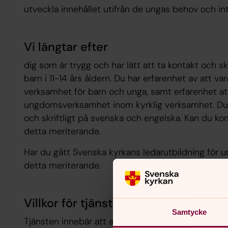
utveckla innehållet utifrån de ungas behov och in
Vi längtar efter
dig som är trygg och har lätt att ta kontakt och s
barn i 11-14 års åldern. Du har erfarenhet av att var
verksamhet för barn och unga, samt erfarenhet at
ungdomsverksamhet inom kyrklig verksamhet. Du
och skriftligt på svenska och engelska. Kan du ko
detta meriterande.
Har du gått Svenska kyrkans ledarutbildning för u
detta meriterande.
Villkor för tjänsten
Samtycke
Tjänsten innebär att arbeta i drop-in verksamheten 