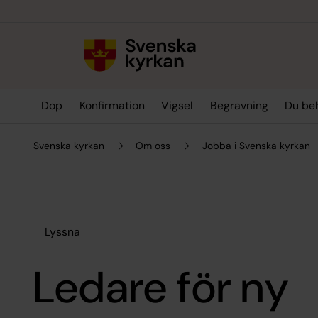
Till innehållet
Till undermeny
Dop
Konfirmation
Vigsel
Begravning
Du be
Svenska kyrkan
Om oss
Jobba i Svenska kyrkan
Lyssna
Ledare för ny