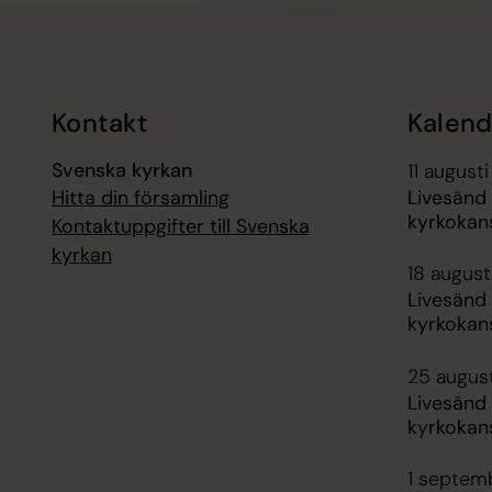
Tillbaka till toppen
Tillbaka till innehållet
Kontakt
Kalend
Svenska kyrkan
11 augusti
Hitta din församling
Livesänd
kyrkokans
Kontaktuppgifter till Svenska
kyrkan
18 augusti
Livesänd
kyrkokans
25 august
Livesänd
kyrkokans
1 septemb