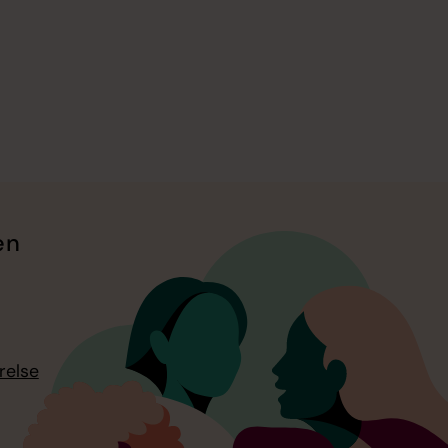
en
relse