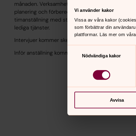
månaden. Verksamheten är öppen klockan 16-20.
Vi använder kakor
planering och förberedelse tillkommer. Anställnin
timanställning med start under hösten, enligt öv
Vissa av våra kakor (cookies
lediga tjänster.
som förbättrar din användaru
plattformar. Läs mer om våra
Intervjuer kommer ske 20/8.
Samtyckesval
Inför anställning kommer utdrag ur belastningsreg
Nödvändiga kakor
Avvisa