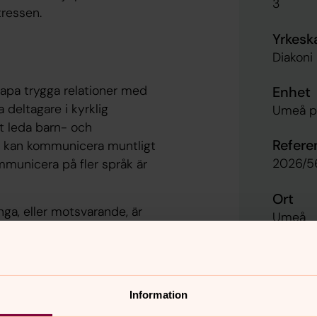
3
tressen.
Yrkesk
Diakoni
kapa trygga relationer med
Enhet
a deltagare i kyrklig
Umeå p
t leda barn- och
Refer
 kan kommunicera muntligt
2026/5
mmunicera på fler språk är
Ort
nga, eller motsvarande, är
Umeå
Län
Västerb
Information
Land
två till tre fredagskvällar i