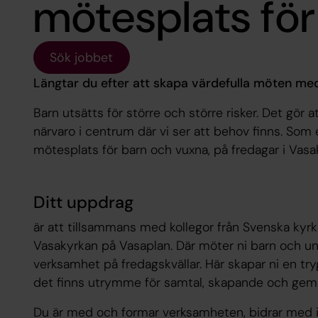
mötesplats fö
Sök jobbet
Längtar du efter att skapa värdefulla möten m
Barn utsätts för större och större risker. Det gör at
närvaro i centrum där vi ser att behov finns. Som 
mötesplats för barn och vuxna, på fredagar i Vasa
Ditt uppdrag
är att tillsammans med kollegor från Svenska kyrk
Vasakyrkan på Vasaplan. Där möter ni barn och u
verksamhet på fredagskvällar. Här skapar ni en t
det finns utrymme för samtal, skapande och gem
Du är med och formar verksamheten, bidrar med idé