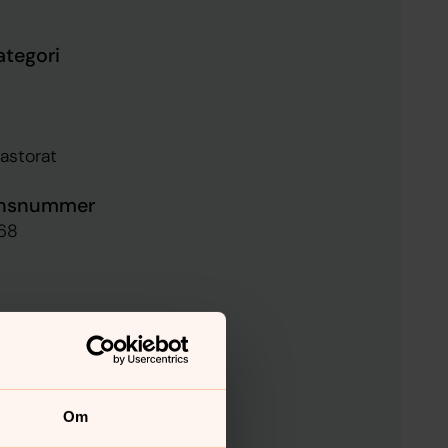
ategori
astorat
ensnummer
68
ottens län
Om