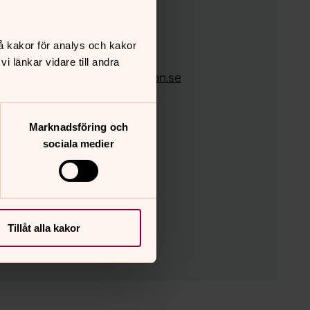
t
ckman
å kakor för analys och kakor
02721
 länkar vidare till andra
:
per.backman@svenskakyrkan.se
hansson
002653
Marknadsföring och
:
ola.johansson6@gmail.com
sociala medier
astorat
splanaden 9
 Umeå
Tillåt alla kakor