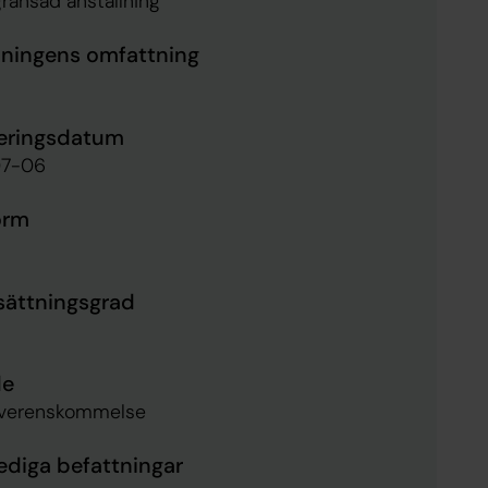
ränsad anställning
lningens omfattning
eringsdatum
7-06
orm
sättningsgrad
de
överenskommelse
lediga befattningar