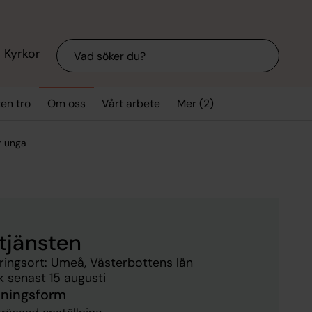
Sök
Kyrkor
Mer (2)
ten tro
Om oss
Vårt arbete
r unga
tjänsten
ringsort: Umeå, Västerbottens län
 senast 15 augusti
lningsform