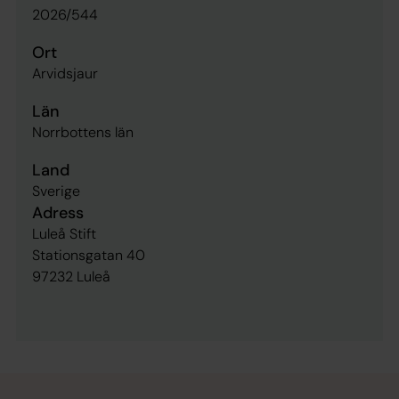
2026/544
Ort
Arvidsjaur
Län
Norrbottens län
Land
Sverige
Adress
Luleå Stift
Stationsgatan 40
97232 Luleå
Tillbaka till toppen
Tillbaka till innehållet