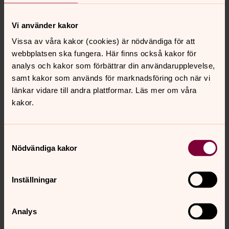
Arjeplog/Arvidsjaurs pastorat Per-Erik Karlsson på
070 516 17 06 eller per.erik.karlsson@outlook.com
Vi använder kakor
Vissa av våra kakor (cookies) är nödvändiga för att
Vid frågor om rekryteringsprocessen kontakta HR-
webbplatsen ska fungera. Här finns också kakor för
partner Andreas Nordgren på 070 212 84 06 eller
analys och kakor som förbättrar din användarupplevelse,
andreas.nordgren@svenskakyrkan.se
samt kakor som används för marknadsföring och när vi
länkar vidare till andra plattformar. Läs mer om våra
kakor.
Om tjänsten
Placeringsort: Arvidsjaur, Norrbottens län
Samtyckesval
Ansök senast 31 augusti
Nödvändiga kakor
Anställningsform
Tillsvidareanställning
Inställningar
Anställningens omfattning
Heltid
Analys
Publiceringsdatum