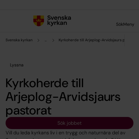
Till innehållet
Till undermeny
Sök
Meny
Svenska kyrkan
...
Kyrkoherde till Arjeplog-Arvidsjaurs pastorat
Lyssna
Kyrkoherde till
Arjeplog-Arvidsjaurs
pastorat
Sök jobbet
Vill du leda kyrkans liv i en trygg och naturnära del av