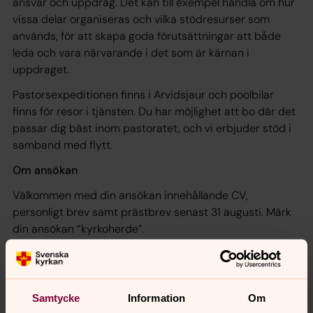
ansvar och uppdrag. Det kan till exempel handla om hur
vissa delar organiseras och vilka stödresurser som
används, för att skapa goda förutsättningar att både
leda och vara närvarande i det som är kärnan i
uppdraget.
Pastorsexpeditionen finns i Arvidsjaur och poolbilar
finns för resor i tjänsten. Du har möjlighet att bo där det
passar dig bäst inom pastoratet, och vi erbjuder stöd i
samband med flytt.
Om ansökan
Välkommen med din ansökan innehållande CV,
personligt brev samt prästbrev senast 31 augusti. Märk
din ansökan “kyrkoherde”.
Intervjuer sker löpande under ansökningsperioden.
Kontakt
Samtycke
Information
Om
Om tjänsten kontakta Ordförande Kyrkorådet