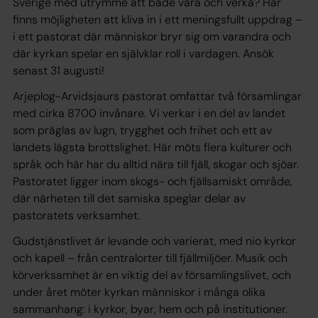
Sverige med utrymme att både vara och verka? Här
finns möjligheten att kliva in i ett meningsfullt uppdrag –
i ett pastorat där människor bryr sig om varandra och
där kyrkan spelar en självklar roll i vardagen. Ansök
senast 31 augusti!
Arjeplog-Arvidsjaurs pastorat omfattar två församlingar
med cirka 8700 invånare. Vi verkar i en del av landet
som präglas av lugn, trygghet och frihet och ett av
landets lägsta brottslighet. Här möts flera kulturer och
språk och här har du alltid nära till fjäll, skogar och sjöar.
Pastoratet ligger inom skogs- och fjällsamiskt område,
där närheten till det samiska speglar delar av
pastoratets verksamhet.
Gudstjänstlivet är levande och varierat, med nio kyrkor
och kapell – från centralorter till fjällmiljöer. Musik och
körverksamhet är en viktig del av församlingslivet, och
under året möter kyrkan människor i många olika
sammanhang: i kyrkor, byar, hem och på institutioner.