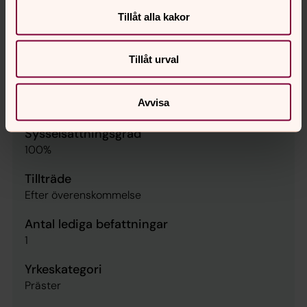
Heltid
Tillåt alla kakor
Publiceringsdatum
2026-06-16
Tillåt urval
Löneform
Avvisa
Månadslön
Sysselsättningsgrad
100%
Tillträde
Efter överenskommelse
Antal lediga befattningar
1
Yrkeskategori
Präster