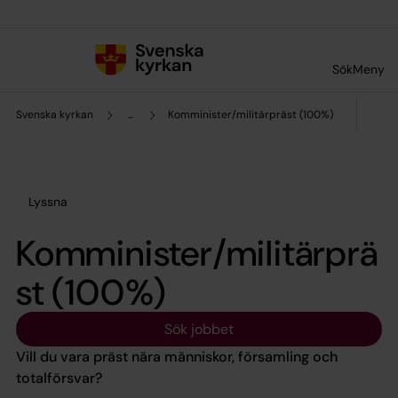
Till innehållet
Till undermeny
Sök
Meny
Svenska kyrkan
...
Komminister/militärpräst (100%)
Lyssna
Komminister/militärprä
st (100%)
Sök jobbet
Vill du vara präst nära människor, församling och
totalförsvar?