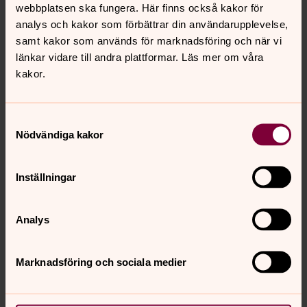
hela pastoratet.
webbplatsen ska fungera. Här finns också kakor för
analys och kakor som förbättrar din användarupplevelse,
Om Härnösand
samt kakor som används för marknadsföring och när vi
Härnösand är porten till Höga Kusten – en plats där hav,
länkar vidare till andra plattformar. Läs mer om våra
skog, kultur och stad möts. Här finns närhet till naturen,
kakor.
ett levande kulturliv och goda möjligheter till ett hållbart
och balanserat vardagsliv. Avstånden är korta,
Samtyckesval
gemenskapen stark och naturupplevelserna stora.
Nödvändiga kakor
Inställningar
Om tjänsten
Analys
Placeringsort: Härnösand, Västernorrlands län
Ansök senast 30 augusti
Anställningsform
Marknadsföring och sociala medier
Tillsvidareanställning
Anställningens omfattning