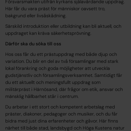
Försvarsmakten utifrån kyrkans själavårdande uppdrag.
Här får du vara präst för människor oavsett tro,
bakgrund eller livsåskådning.
Särskild introduktion eller utbildning kan bli aktuell, och
uppdraget kan kräva säkerhetsprövning.
Därför ska du söka till oss
Hos oss får du ett prästuppdrag med både djup och
variation. Du blir en del av två församlingar med stark
lokal förankring och goda möjligheter att utveckla
gudstjänstliv och församlingsverksamhet. Samtidigt får
du ett aktuellt och meningsfullt uppdrag som
militärpräst i Härnösand, där frågor om etik, ansvar och
mänsklig hållbarhet står i centrum.
Du arbetar i ett stort och kompetent arbetslag med
präster, diakoner, pedagoger och musiker, och du får
bidra med just dina erfarenheter och gåvor. Här finns
närhet till både stad, landsbygd och Höga Kustens natur