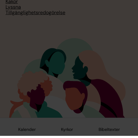
Kakor
Lyssna
Tillgänglighetsredogörelse
Kalender
Kyrkor
Bibeltexter