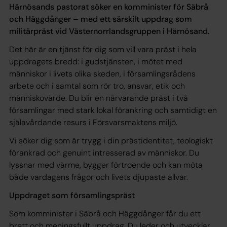
Härnösands pastorat söker en komminister för Säbrå
och Häggdånger – med ett särskilt uppdrag som
militärpräst vid Västernorrlandsgruppen i Härnösand.
Det här är en tjänst för dig som vill vara präst i hela
uppdragets bredd: i gudstjänsten, i mötet med
människor i livets olika skeden, i församlingsrådens
arbete och i samtal som rör tro, ansvar, etik och
människovärde. Du blir en närvarande präst i två
församlingar med stark lokal förankring och samtidigt en
själavårdande resurs i Försvarsmaktens miljö.
Vi söker dig som är trygg i din prästidentitet, teologiskt
förankrad och genuint intresserad av människor. Du
lyssnar med värme, bygger förtroende och kan möta
både vardagens frågor och livets djupaste allvar.
Uppdraget som församlingspräst
Som komminister i Säbrå och Häggdånger får du ett
brett och meningsfullt uppdrag. Du leder och utvecklar