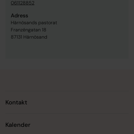
061128852
Adress
Härnösands pastorat
Franzéngatan 18
87131 Härnösand
Tillbaka till toppen
Tillbaka till innehållet
Kontakt
Kalender