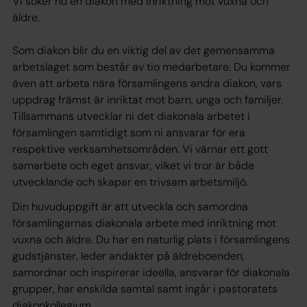
Vi söker nu en diakon med inriktning mot vuxna och
äldre.
Som diakon blir du en viktig del av det gemensamma
arbetslaget som består av tio medarbetare. Du kommer
även att arbeta nära församlingens andra diakon, vars
uppdrag främst är inriktat mot barn, unga och familjer.
Tillsammans utvecklar ni det diakonala arbetet i
församlingen samtidigt som ni ansvarar för era
respektive verksamhetsområden. Vi värnar ett gott
samarbete och eget ansvar, vilket vi tror är både
utvecklande och skapar en trivsam arbetsmiljö.
Din huvuduppgift är att utveckla och samordna
församlingarnas diakonala arbete med inriktning mot
vuxna och äldre. Du har en naturlig plats i församlingens
gudstjänster, leder andakter på äldreboenden,
samordnar och inspirerar ideella, ansvarar för diakonala
grupper, har enskilda samtal samt ingår i pastoratets
diakonkollegium.