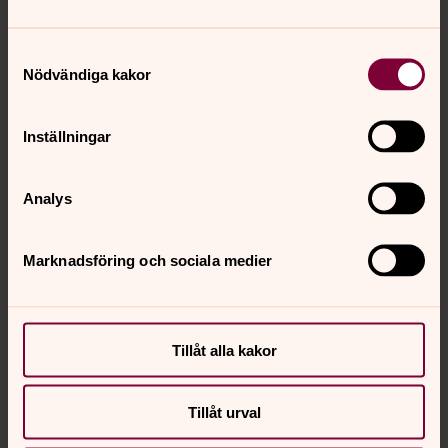
Sysselsättningsgrad
100
Samtyckesval
Nödvändiga kakor
Tillträde
Enligt överenskommelse
Inställningar
Antal lediga befattningar
1
Analys
Yrkeskategori
Diakoni
Marknadsföring och sociala medier
Enhet
Örnsköldsviks södra pastorat
Referensnummer
Tillåt alla kakor
2026/545
Ort
Tillåt urval
Örnsköldsvik