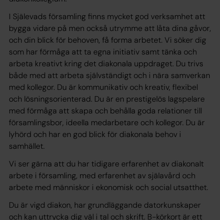
I Själevads församling finns mycket god verksamhet att
bygga vidare på men också utrymme att låta dina gåvor,
och din blick för behoven, få forma arbetet. Vi söker dig
som har förmåga att ta egna initiativ samt tänka och
arbeta kreativt kring det diakonala uppdraget. Du trivs
både med att arbeta självständigt och i nära samverkan
med kollegor. Du är kommunikativ och kreativ, flexibel
och lösningsorienterad. Du är en prestigelös lagspelare
med förmåga att skapa och behålla goda relationer till
församlingsbor, ideella medarbetare och kollegor. Du är
lyhörd och har en god blick för diakonala behov i
samhället.
Vi ser gärna att du har tidigare erfarenhet av diakonalt
arbete i församling, med erfarenhet av själavård och
arbete med människor i ekonomisk och social utsatthet.
Du är vigd diakon, har grundläggande datorkunskaper
och kan uttrycka dig väl i tal och skrift. B-körkort är ett