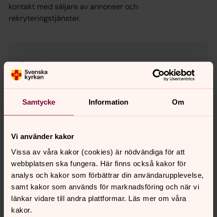
kontakt med säljare av annonser och
rekryteringstjänster.
Om tjänsten
Placeringsort: Örnsköldsvik, Västernorrlands län
Ansök senast 16 augusti
Anställningsform
Samtycke
Information
Om
Tillsvidareanställning
Anställningens omfattning
Vi använder kakor
Heltid
Vissa av våra kakor (cookies) är nödvändiga för att
Publiceringsdatum
webbplatsen ska fungera. Här finns också kakor för
2026-06-23
analys och kakor som förbättrar din användarupplevelse,
samt kakor som används för marknadsföring och när vi
Löneform
länkar vidare till andra plattformar. Läs mer om våra
Månadslön
kakor.