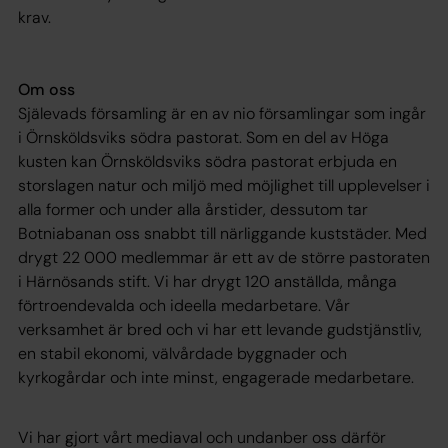
krav.
Om oss
Själevads församling är en av nio församlingar som ingår
i Örnsköldsviks södra pastorat. Som en del av Höga
kusten kan Örnsköldsviks södra pastorat erbjuda en
storslagen natur och miljö med möjlighet till upplevelser i
alla former och under alla årstider, dessutom tar
Botniabanan oss snabbt till närliggande kuststäder. Med
drygt 22 000 medlemmar är ett av de större pastoraten
i Härnösands stift. Vi har drygt 120 anställda, många
förtroendevalda och ideella medarbetare. Vår
verksamhet är bred och vi har ett levande gudstjänstliv,
en stabil ekonomi, välvårdade byggnader och
kyrkogårdar och inte minst, engagerade medarbetare.
Vi har gjort vårt mediaval och undanber oss därför