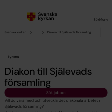
Till innehållet
Till undermeny
Sök
Meny
Svenska kyrkan
...
Diakon till Själevads församling
Lyssna
Diakon till Själevads
församling
Sök jobbet
Vill du vara med och utveckla det diakonala arbetet i
Själevads församling?