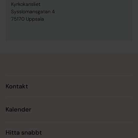
Kyrkokansliet
Sysslomansgatan 4
75170 Uppsala
Tillbaka till toppen
Tillbaka till innehållet
Kontakt
Kalender
Hitta snabbt