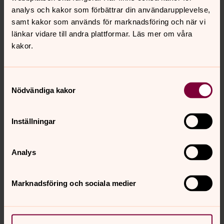
analys och kakor som förbättrar din användarupplevelse,
samt kakor som används för marknadsföring och när vi
Ansökan
länkar vidare till andra plattformar. Läs mer om våra
Välkommen med din ansökan senast den 2026-08-31.
kakor.
Urval och intervjuer kan komma att ske löpande.
Vi har gjort vårt medieval för denna rekrytering och
Samtyckesval
undanber oss därför erbjudanden om annonserings-
Nödvändiga kakor
och rekryteringshjälp i samband med denna
annonsering.
Inställningar
Analys
Om tjänsten
Placeringsort: Uppsala, Uppsala län
Ansök senast 31 augusti
Marknadsföring och sociala medier
Anställningsform
Tillsvidareanställning