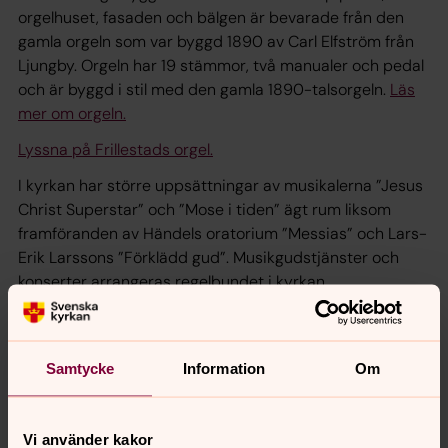
orgelhuset, fasaden och bälgen är bevarade från den
gamla orgeln som var byggd 1890 av Carl Elfström från
Ljungby. Orgeln har 19 stämmor, två manualer och pedal
och är byggd i stil med den gamla 1890-talsorgeln.
Läs
mer om orgeln.
Lyssna på Frillestads orgel.
I kyrkan har större uppsättningar av musikalerna ”Jesus
Christ Superstar” och ”Mose i tiden” ägt rum liksom
framföranden av Händels oratorium ”Messias” och Lars-
Erik Larssons ”Förklädd gud”. Musikgudstjänster och
konserter arrangeras regelbundet i kyrkan.
Samtycke
Information
Om
Vi använder kakor