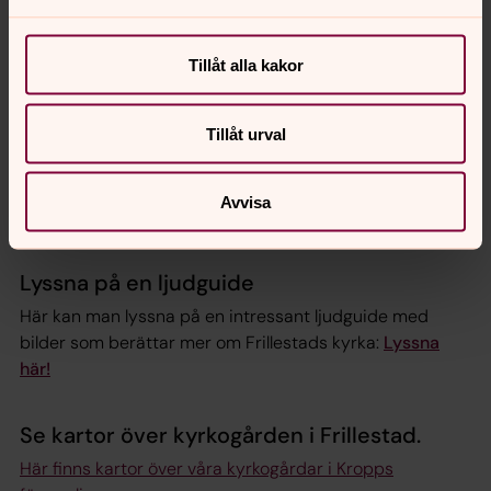
Tillåt alla kakor
Tillåt urval
Foto: Olof Tholander
Julkonsert med kör, solister och orkester i Frillestads
Avvisa
kyrka.
Lyssna på en ljudguide
Här kan man lyssna på en intressant ljudguide med
bilder som berättar mer om Frillestads kyrka:
Lyssna
här!
Se kartor över kyrkogården i Frillestad.
Här finns kartor över våra kyrkogårdar i Kropps