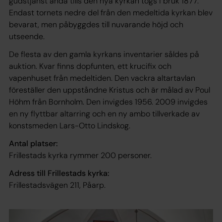
gudstjänst ända tills den nya kyrkan togs i bruk 1877.
Endast tornets nedre del från den medeltida kyrkan blev
bevarat, men påbyggdes till nuvarande höjd och
utseende.
De flesta av den gamla kyrkans inventarier såldes på
auktion. Kvar finns dopfunten, ett krucifix och
vapenhuset från medeltiden. Den vackra altartavlan
föreställer den uppståndne Kristus och är målad av Poul
Höhm från Bornholm. Den invigdes 1956. 2009 invigdes
en ny flyttbar altarring och en ny ambo tillverkade av
konstsmeden Lars-Otto Lindskog.
Antal platser:
Frillestads kyrka rymmer 200 personer.
Adress till Frillestads kyrka:
Frillestadsvägen 211, Påarp.