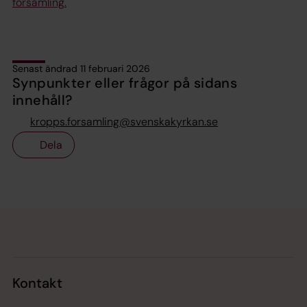
församling.
Senast ändrad 11 februari 2026
Synpunkter eller frågor på sidans
innehåll?
kropps.forsamling@svenskakyrkan.se
Dela
Tillbaka till toppen
Tillbaka till innehållet
Kontakt