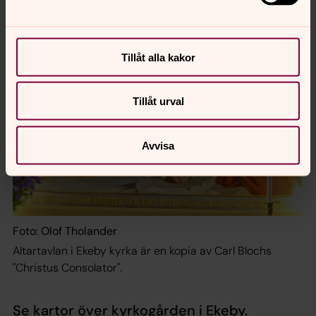
Tillåt alla kakor
Tillåt urval
Avvisa
Foto: Olof Tholander
Altartavlan i Ekeby kyrka är en kopia av Carl Blochs
"Christus Consolator".
Se kartor över kyrkogården i Ekeby.