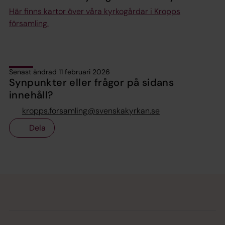
Här finns kartor över våra kyrkogårdar i Kropps
församling.
Senast ändrad 11 februari 2026
Synpunkter eller frågor på sidans
innehåll?
kropps.forsamling@svenskakyrkan.se
Dela
Tillbaka till toppen
Tillbaka till innehållet