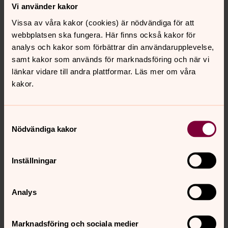
Vi använder kakor
I vapenhusets nordvägg är en mäktig gravsten över
landshövding Josef Falster, Gedsholm, inmurad. Den har
Vissa av våra kakor (cookies) är nödvändiga för att
ursprungligen legat i kyrkans golv. Under långhusets golv
webbplatsen ska fungera. Här finns också kakor för
finns en krypta som tidigare varit gravkor åt ätterna
analys och kakor som förbättrar din användarupplevelse,
Rosencrantz och Holck.
samt kakor som används för marknadsföring och när vi
länkar vidare till andra plattformar. Läs mer om våra
kakor.
Samtyckesval
Nödvändiga kakor
Inställningar
Analys
Marknadsföring och sociala medier