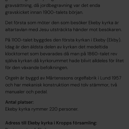
gravsättning, då jordbegravning var det enda
gravskicket innan 1900-talets början.
Det första som möter den som besöker Ekeby kyrka är
altartavlan med Jesu utsträckta händer mot besökaren.
På 1100-talet byggdes den första kyrkan i Ekeby (Ekby).
Idag är den äldsta delen av kyrkan det medeltida
klocktornet som bevarades då man på 1860-talet rev
själva kyrkan då kyrkorummet hade blivit alldeles för litet
för den växande befolkningen.
Orgeln är byggd av Mårtenssons orgelfabrik i Lund 1957
och har mekanisk konstruktion med tolv stämmor, två
manualer och pedal.
Antal platser:
Ekeby kyrka rymmer 220 personer.
Adress till Ekeby kyrka i Kropps församling: