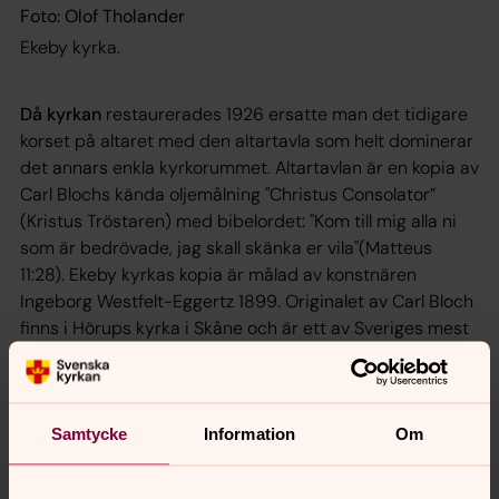
Foto: Olof Tholander
Ekeby kyrka.
Då kyrkan
restaurerades 1926 ersatte man det tidigare
korset på altaret med den altartavla som helt dominerar
det annars enkla kyrkorummet. Altartavlan är en kopia av
Carl Blochs kända oljemålning "Christus Consolator”
(Kristus Tröstaren) med bibelordet: "Kom till mig alla ni
som är bedrövade, jag skall skänka er vila"(Matteus
11:28). Ekeby kyrkas kopia är målad av konstnären
Ingeborg Westfelt-Eggertz 1899. Originalet av Carl Bloch
finns i Hörups kyrka i Skåne och är ett av Sveriges mest
kopierade motiv för altartavlor.
Det äldsta föremålet i Ekeby kyrka är dopfunten av
sandsten. I kyrkans kor finns två glasmålningar utförda
Samtycke
Information
Om
av konstnärerna Randi Fisher och Ralph Bergenholz
kallade ”Livets träd”.